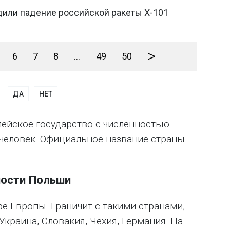
или падение российской ракеты Х-101
>
6
7
8
...
49
50
ДА
НЕТ
пейское государство с численностью
 человек. Официальное название страны –
ности Польши
е Европы. Граничит с такими странами,
 Украина, Словакия, Чехия, Германия. На