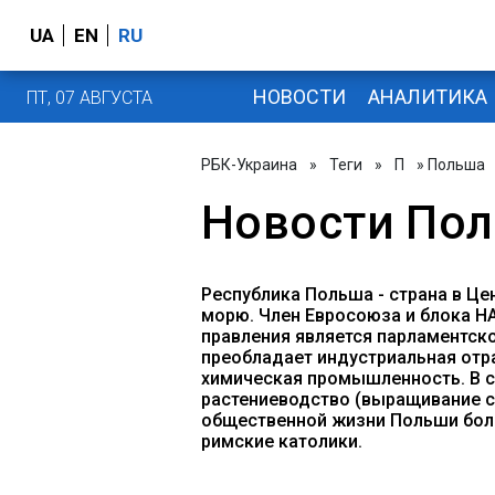
UA
EN
RU
НОВОСТИ
АНАЛИТИКА
ПТ, 07 АВГУСТА
РБК-Украина
»
Теги
»
П
» Польша
Новости По
Республика Польша - страна в Це
морю. Член Евросоюза и блока НА
правления является парламентск
преобладает индустриальная отр
химическая промышленность. В с
растениеводство (выращивание са
общественной жизни Польши боль
римские католики.