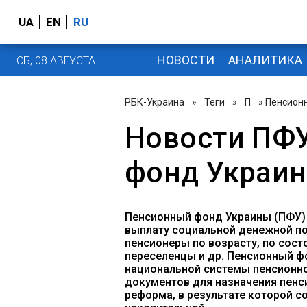
UA
EN
RU
НОВОСТИ
АНАЛИТИКА
СБ, 08 АВГУСТА
РБК-Украина
»
Теги
»
П
» Пенсион
Новости ПФУ
фонд Украи
Пенсионный фонд Украины (ПФУ) 
выплату социальной денежной п
пенсионеры по возрасту, по сос
переселенцы и др. Пенсионный ф
национальной системы пенсионног
документов для назначения пенс
реформа, в результате которой 