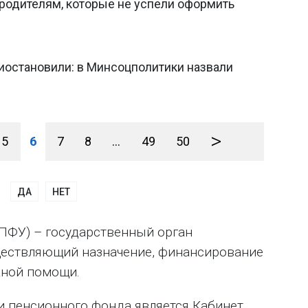
ь родителям, которые не успели оформить
риостановили: в Минсоцполитики назвали
>
5
6
7
8
...
49
50
ДА
НЕТ
ПФУ) – государственный орган
ществляющий назначение, финансирование
жной помощи.
 пенсионного фонда является Кабинет