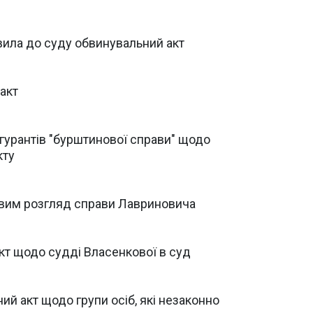
ила до суду обвинувальний акт
акт
гурантів "бурштинової справи" щодо
кту
вим розгляд справи Лавриновича
т щодо судді Власенкової в суд
й акт щодо групи осіб, які незаконно