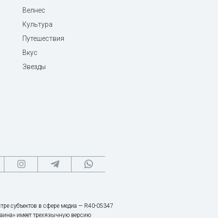
Велнес
Культура
Путешествия
Вкус
Звезды
тре субъектов в сфере медиа — R40-05347
аина» имеет трехязычную версию