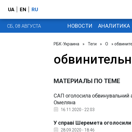
UA
EN
RU
НОВОСТИ
АНАЛИТИКА
СБ, 08 АВГУСТА
РБК-Украина
»
Теги
»
О
» обвинит
обвинительн
МАТЕРИАЛЫ ПО ТЕМЕ
САП оголосила обвинувальний ак
Омеляна
16.11.2020 - 22:03
У справі Шеремета оголосили
28.09.2020 - 18:46