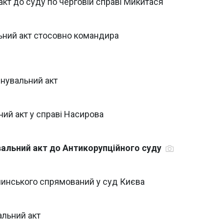
кт до суду по черговій справі Микитася
ьний акт стосовно командира
инувальний акт
ий акт у справі Насирова
альний акт до Антикорупційного суду
шинського спрямований у суд Києва
льний акт