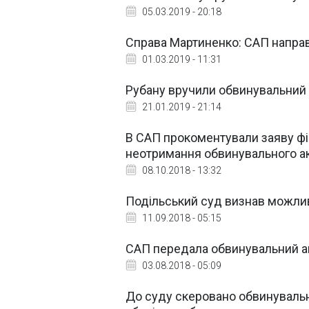
05.03.2019 - 20:18
Справа Мартиненко: САП направ
01.03.2019 - 11:31
Рубану вручили обвинувальний 
21.01.2019 - 21:14
В САП прокоментували заяву фі
неотримання обвинувального а
08.10.2018 - 13:32
Подільський суд визнав можли
11.09.2018 - 05:15
САП передала обвинувальний ак
03.08.2018 - 05:09
До суду скеровано обвинувальни