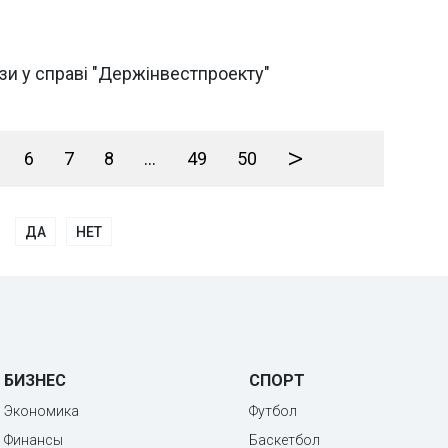
зи у справі "Держінвестпроекту"
>
6
7
8
...
49
50
ДА
НЕТ
БИЗНЕС
СПОРТ
Экономика
Футбол
Финансы
Баскетбол