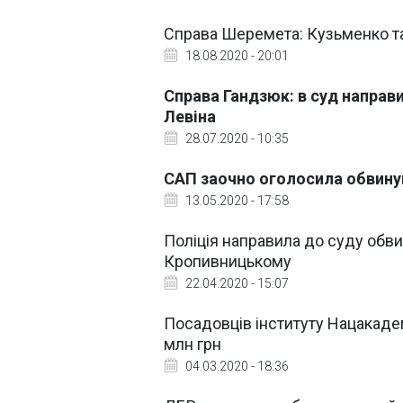
Справа Шеремета: Кузьменко та
18.08.2020 - 20:01
Справа Гандзюк: в суд направ
Левіна
28.07.2020 - 10:35
САП заочно оголосила обвину
13.05.2020 - 17:58
Поліція направила до суду обви
Кропивницькому
22.04.2020 - 15:07
Посадовців інституту Нацакадем
млн грн
04.03.2020 - 18:36