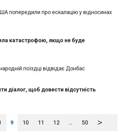
 США попередили про ескалацію у відносинах
озила катастрофою, якщо не буде
народній поїздці відвідає Донбас
и діалог, щоб довести відсутність
>
8
9
10
11
12
...
50