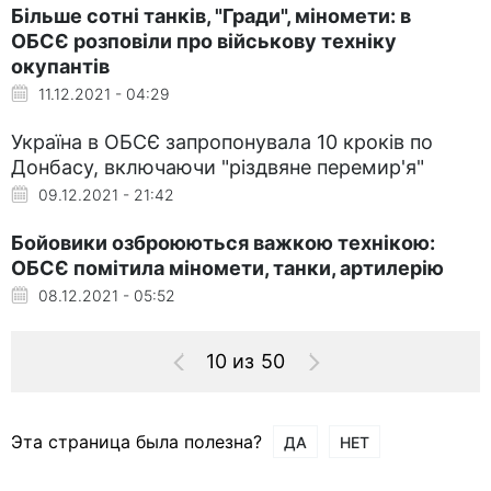
Більше сотні танків, "Гради", міномети: в
ОБСЄ розповіли про військову техніку
окупантів
11.12.2021 - 04:29
Україна в ОБСЄ запропонувала 10 кроків по
Донбасу, включаючи "різдвяне перемир'я"
09.12.2021 - 21:42
Бойовики озброюються важкою технікою:
ОБСЄ помітила міномети, танки, артилерію
08.12.2021 - 05:52
10 из 50
Эта страница была полезна?
ДА
НЕТ