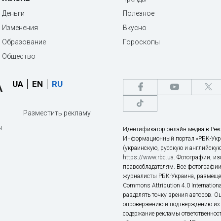
Деньги
Полезное
Изменения
Вкусно
Образование
Гороскопы
Общество
UA
EN
RU
Разместить рекламу
ы
Идентификатор онлайн-медиа в Реес
Информационный портал «РБК-Укр
(украинскую, русскую и английскую
https://www.rbc.ua
. Фотографии, и
правообладателям. Все фотографии
журналисты РБК-Украина, размещен
Commons Attribution 4.0 Internatio
разделять точку зрения авторов. О
опровержению и подтверждению их 
содержание рекламы ответственност