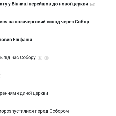
ту у Вінниці перейшов до нової церкви
вся на позачерговий синод через Собор
ловив Епіфанія
нь під час Собору
оренням єдиної церкви
аморозпустилися перед Собором