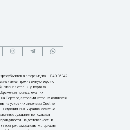
тре субъектов в сфере медиа — R40-05347
аина» имеет трехязычную версию
), главная страница портала –
зображения принадлежат их
 на Портале, авторами которых являются
ы на условиях лицензии Creative
nal. Редакция РБК-Украина может не
ценочные суждения не подлежат
правдивости. За достоверность и
ь несет рекламодатель. Материалы,