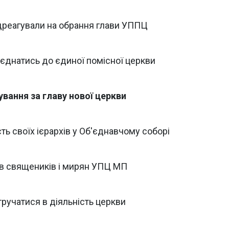
ідреагували на обрання глави УППЦ
иєднатись до єдиної помісної церкви
вання за главу нової церкви
ь своїх ієрархів у Об'єднавчому соборі
ав священиків і мирян УПЦ МП
ручатися в діяльність церкви