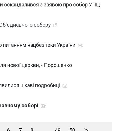
ий оскандалився з заявою про собор УПЦ
з Об'єднавчого собору
 питанням нацбезпеки України
ля нової церкви, - Порошенко
явилися цікаві подробиці
навчому соборі
>
6
7
8
...
49
50