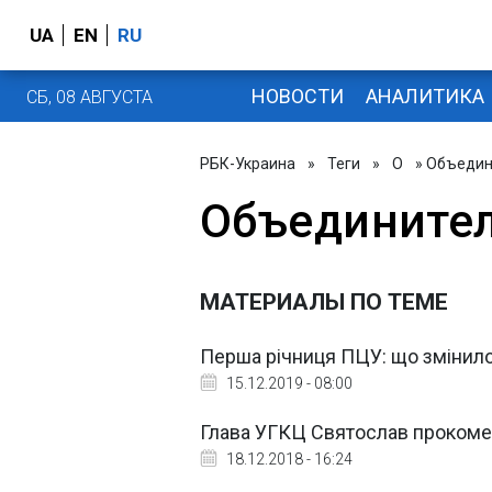
UA
EN
RU
НОВОСТИ
АНАЛИТИКА
СБ, 08 АВГУСТА
РБК-Украина
»
Теги
»
О
» Объедин
Объедините
МАТЕРИАЛЫ ПО ТЕМЕ
Перша річниця ПЦУ: що змінил
15.12.2019 - 08:00
Глава УГКЦ Святослав прокоме
18.12.2018 - 16:24