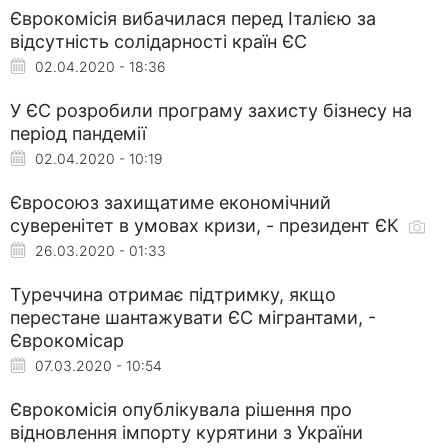
Єврокомісія вибачилася перед Італією за
відсутність солідарності країн ЄС
02.04.2020 - 18:36
У ЄС розробили програму захисту бізнесу на
період пандемії
02.04.2020 - 10:19
Євросоюз захищатиме економічний
суверенітет в умовах кризи, - президент ЄК
26.03.2020 - 01:33
Туреччина отримає підтримку, якщо
перестане шантажувати ЄС мігрантами, -
Єврокомісар
07.03.2020 - 10:54
Єврокомісія опублікувала рішення про
відновлення імпорту курятини з України