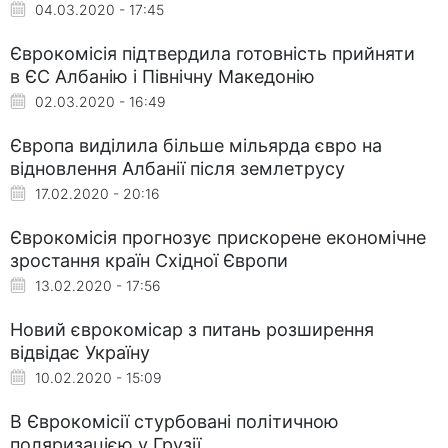
04.03.2020 - 17:45
Єврокомісія підтвердила готовність прийняти
в ЄС Албанію і Північну Македонію
02.03.2020 - 16:49
Європа виділила більше мільярда євро на
відновлення Албанії після землетрусу
17.02.2020 - 20:16
Єврокомісія прогнозує прискорене економічне
зростання країн Східної Європи
13.02.2020 - 17:56
Новий єврокомісар з питань розширення
відвідає Україну
10.02.2020 - 15:09
В Єврокомісії стурбовані політичною
поляризацією у Грузії