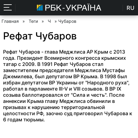
RU
Главная
»
Теги
»
Ч
» Чубаров
Рефат Чубаров
Рефат Чубаров - глава Меджлиса АР Крым с 2013
года. Президент Всемирного конгресса крымских
татар с 2009. В 1991 Рефат Чубаров стал
заместителем председателя Меджлиса Мустафы
Джемилева, был депутатом ВР Крыма. В 1998 был
избран депутатом ВР Украины от "Народного руха",
работал в парламенте III-V и VIII созывов. В ВР IX
cозыва баллотировался от "Сила и честь". После
аннексии Крыма главу Меджлиса обвинили в
призывах к нарушению территориальной
целостности РФ, заочно суд приговорил Чубарова к
6 годам тюрьмы.