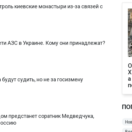
троль киевские монастыри из-за связей с
ти АЗС в Украине. Кому они принадлежат?
О
Х
а
будут судить, но не за госизмену
п
ПО
дом предстанет соратник Медведчука,
Россию
Нов
Вл