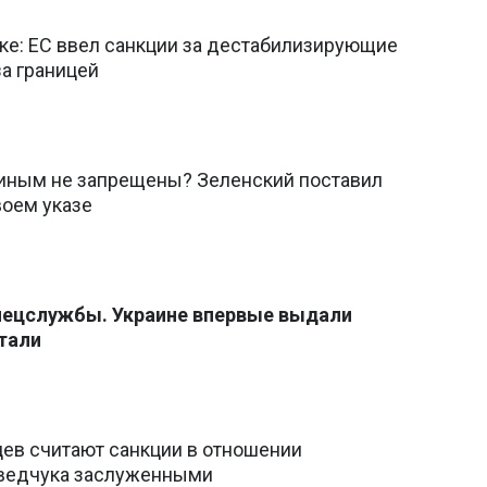
ке: ЕС ввел санкции за дестабилизирующие
а границей
иным не запрещены? Зеленский поставил
воем указе
спецслужбы. Украине впервые выдали
етали
цев считают санкции в отношении
ведчука заслуженными