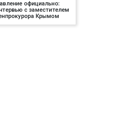
авление официально:
нтервью с заместителем
енпрокурора Крымом