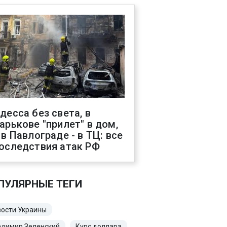
десса без света, в
арькове "прилет" в дом,
 в Павлограде - в ТЦ: все
оследствия атак РФ
ПУЛЯРНЫЕ ТЕГИ
ости Украины
адимир Зеленский
Курс доллара