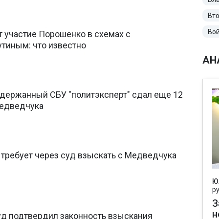
Вто
Вой
 участие Порошенко в схемах с
тиным: что известно
АН
адержанный СБУ "политэксперт" сдал еще 12
Медведчука
 требует через суд взыскать с Медведчука
Ю
р
З
н
д подтвердил законность взыскания