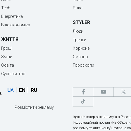
Tech
Бокс
Енергетика
STYLER
Біла економіка
Люди
ЖИТТЯ
Тренди
Гроші
Корисне
Зміни
Смачно
Освіта
Гороскопи
Суспільство
UA
EN
RU
Розмістити рекламу
Ідентифікатор онлайн-медіа в Реєстр
Інформаційний портал «РБК-Україна
російську та англійську), головна с