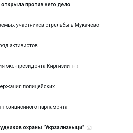
 открыла против него дело
аемых участников стрельбы в Мукачево
ряд активистов
ия экс-президента Киргизии
держания полицейских
оппозиционного парламента
рудников охраны "Укрзализныци"