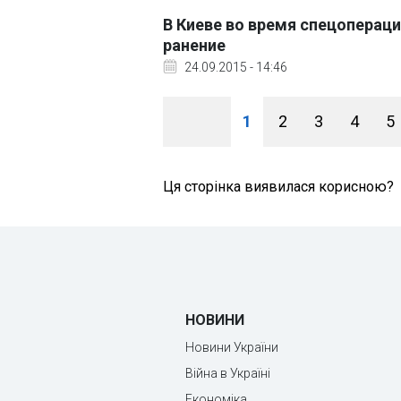
В Киеве во время спецоперац
ранение
24.09.2015 - 14:46
1
2
3
4
5
Ця сторінка виявилася корисною?
НОВИНИ
Новини України
Війна в Україні
Економіка