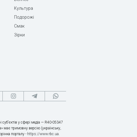
Культура
Подорожі
Смак
Зірки
і суб’єктів у сфері медіа — R40-05347
» має тримовну версію (українську,
торінка порталу -
https://www.rbc.ua
.