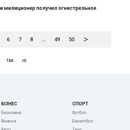
ии милиционер получил огнестрельное
>
6
7
8
...
49
50
ТАК
НІ
БІЗНЕС
СПОРТ
Економіка
Футбол
Фінанси
Баскетбол
Авто
Теніс