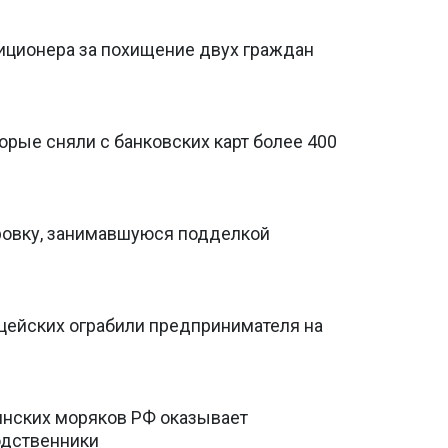
иционера за похищение двух граждан
орые сняли с банковских карт более 400
ровку, занимавшуюся подделкой
ицейских ограбили предпринимателя на
инских моряков РФ оказывает
одственники