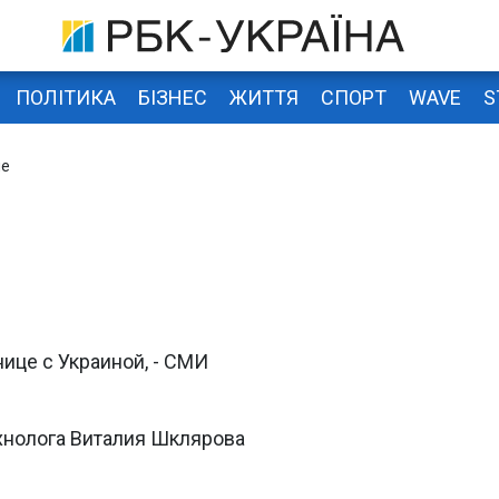
ПОЛІТИКА
БІЗНЕС
ЖИТТЯ
СПОРТ
WAVE
S
ие
ице с Украиной, - СМИ
хнолога Виталия Шклярова