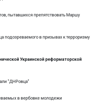
тов, пытавшихся препятствовать Маршу
ца подозреваемого в призывах к терроризму
онической Украинской реформаторской
али "ДНРовца"
реваемых в вербовке молодежи