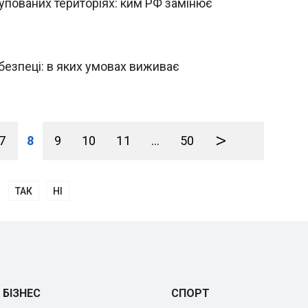
упованих територіях: ким РФ замінює
 безпеці: в яких умовах виживає
>
7
8
9
10
11
...
50
ТАК
НІ
БІЗНЕС
СПОРТ