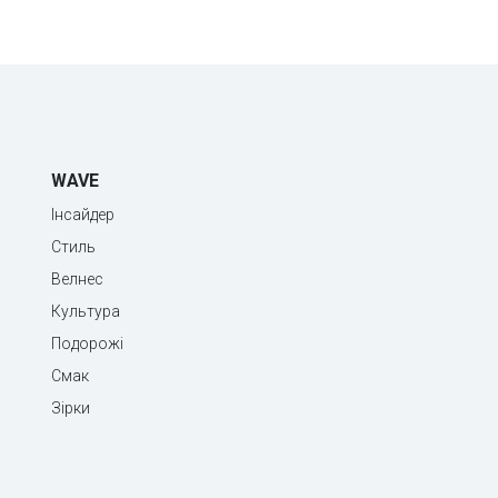
WAVE
Інсайдер
Стиль
Велнес
Культура
Подорожі
Смак
Зірки