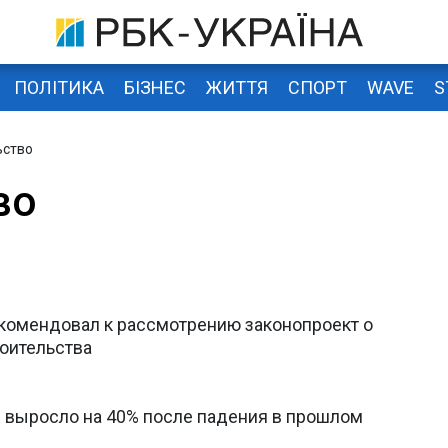
ПОЛІТИКА
БІЗНЕС
ЖИТТЯ
СПОРТ
WAVE
S
ьство
во
екомендовал к рассмотрению законопроект о
роительства
е выросло на 40% после падения в прошлом