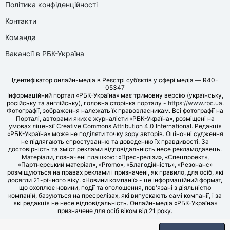
Політика конфіденційності
Контакти
Команда
Вакансії в РБК-Україна
Ідентифікатор онлайн-медіа в Реєстрі суб’єктів у сфері медіа — R40-
05347
Інформаційний портал «РБК-Україна» має тримовну версію (українську,
російську та англійську), головна сторінка порталу -
https://www.rbc.ua
.
Фотографії, зображення належать їх правовласникам. Всі фотографії на
Порталі, авторами яких є журналісти «РБК-Україна», розміщені на
умовах ліцензії Creative Commons Attribution 4.0 International. Редакція
«РБК-Україна» може не поділяти точку зору авторів. Оціночні судження
не підлягають спростуванню та доведенню їх правдивості. За
достовірність та зміст реклами відповідальність несе рекламодавець.
Матеріали, позначені плашкою: «Прес-релізи», «Спецпроект»,
«Партнерський матеріал», «Promo», «Благодійність», «Резонанс»
розміщуються на правах реклами і призначені, як правило, для осіб, які
досягли 21-річного віку. «Новини компанії» - це інформаційний формат,
що охоплює новини, події та оголошення, пов'язані з діяльністю
компаній, базуються на пресрелізах, які випускають самі компанії, і за
які редакція не несе відповідальність. Онлайн-медіа «РБК-Україна»
призначене для осіб віком від 21 року.
© LLC «UBT MEDIA», 2006-2026.