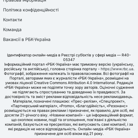
Політика конфіденційності
Контакти
Команда
Вакансії в РБК-Україна
Ідентифікатор онлайн-медіа в Реєстрі суб’єктів у сфері медіа — R40-
05347
Інформаційний портал «РБК-Україна» має тримовну версію (українську,
російську та англійську), головна сторінка порталу -
https://www.rbc.ua
.
Фотографії, зображення належать їх правовласникам. Всі фотографії на
Порталі, авторами яких є журналісти «РБК-Україна», розміщені на
умовах ліцензії Creative Commons Attribution 4.0 International. Редакція
«РБК-Україна» може не поділяти точку зору авторів. Оціночні судження
не підлягають спростуванню та доведенню їх правдивості. За
достовірність та зміст реклами відповідальність несе рекламодавець.
Матеріали, позначені плашкою: «Прес-релізи», «Спецпроект»,
«Партнерський матеріал», «Promo», «Благодійність», «Резонанс»
розміщуються на правах реклами і призначені, як правило, для осіб, які
досягли 21-річного віку. «Новини компанії» - це інформаційний формат,
що охоплює новини, події та оголошення, пов'язані з діяльністю
компаній, базуються на пресрелізах, які випускають самі компанії, і за
які редакція не несе відповідальність. Онлайн-медіа «РБК-Україна»
призначене для осіб віком від 21 року.