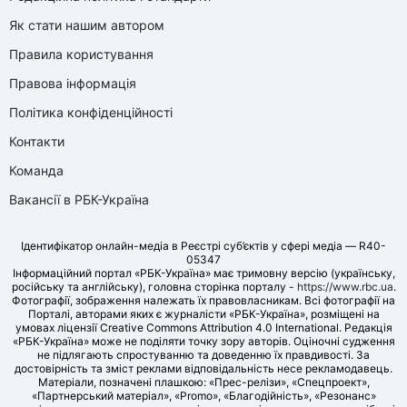
Як стати нашим автором
Правила користування
Правова інформація
Політика конфіденційності
Контакти
Команда
Вакансії в РБК-Україна
Ідентифікатор онлайн-медіа в Реєстрі суб’єктів у сфері медіа — R40-
05347
Інформаційний портал «РБК-Україна» має тримовну версію (українську,
російську та англійську), головна сторінка порталу -
https://www.rbc.ua
.
Фотографії, зображення належать їх правовласникам. Всі фотографії на
Порталі, авторами яких є журналісти «РБК-Україна», розміщені на
умовах ліцензії Creative Commons Attribution 4.0 International. Редакція
«РБК-Україна» може не поділяти точку зору авторів. Оціночні судження
не підлягають спростуванню та доведенню їх правдивості. За
достовірність та зміст реклами відповідальність несе рекламодавець.
Матеріали, позначені плашкою: «Прес-релізи», «Спецпроект»,
«Партнерський матеріал», «Promo», «Благодійність», «Резонанс»