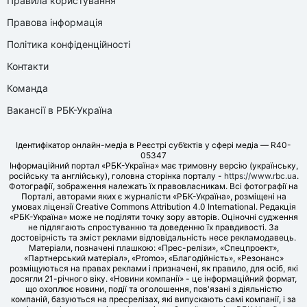
Правила користування
Правова інформація
Політика конфіденційності
Контакти
Команда
Вакансії в РБК-Україна
Ідентифікатор онлайн-медіа в Реєстрі суб’єктів у сфері медіа — R40-
05347
Інформаційний портал «РБК-Україна» має тримовну версію (українську,
російську та англійську), головна сторінка порталу -
https://www.rbc.ua
.
Фотографії, зображення належать їх правовласникам. Всі фотографії на
Порталі, авторами яких є журналісти «РБК-Україна», розміщені на
умовах ліцензії Creative Commons Attribution 4.0 International. Редакція
«РБК-Україна» може не поділяти точку зору авторів. Оціночні судження
не підлягають спростуванню та доведенню їх правдивості. За
достовірність та зміст реклами відповідальність несе рекламодавець.
Матеріали, позначені плашкою: «Прес-релізи», «Спецпроект»,
«Партнерський матеріал», «Promo», «Благодійність», «Резонанс»
розміщуються на правах реклами і призначені, як правило, для осіб, які
досягли 21-річного віку. «Новини компанії» - це інформаційний формат,
що охоплює новини, події та оголошення, пов'язані з діяльністю
компаній, базуються на пресрелізах, які випускають самі компанії, і за