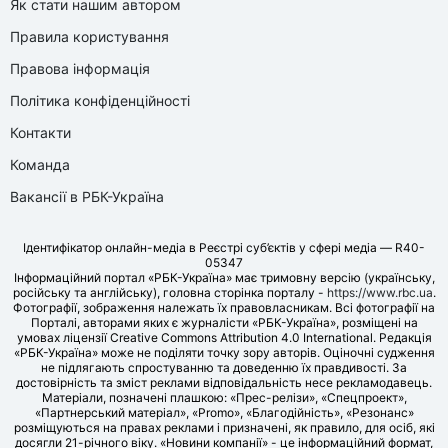
Як стати нашим автором
Правила користування
Правова інформація
Політика конфіденційності
Контакти
Команда
Вакансії в РБК-Україна
Ідентифікатор онлайн-медіа в Реєстрі суб’єктів у сфері медіа — R40-
05347
Інформаційний портал «РБК-Україна» має тримовну версію (українську,
російську та англійську), головна сторінка порталу -
https://www.rbc.ua
.
Фотографії, зображення належать їх правовласникам. Всі фотографії на
Порталі, авторами яких є журналісти «РБК-Україна», розміщені на
умовах ліцензії Creative Commons Attribution 4.0 International. Редакція
«РБК-Україна» може не поділяти точку зору авторів. Оціночні судження
не підлягають спростуванню та доведенню їх правдивості. За
достовірність та зміст реклами відповідальність несе рекламодавець.
Матеріали, позначені плашкою: «Прес-релізи», «Спецпроект»,
«Партнерський матеріал», «Promo», «Благодійність», «Резонанс»
розміщуються на правах реклами і призначені, як правило, для осіб, які
досягли 21-річного віку. «Новини компанії» - це інформаційний формат,