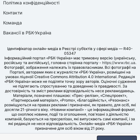
Політика конфіденційності
Контакти
Команда
Вакансії в РБК-Україна
Ідентифікатор онлайн-медіа в Реєстрі суб’єктів у сфері медіа — R40-
05347
Інформаційний портал «РБК-Україна» має тримовну версію (українську,
російську та англійську), головна сторінка порталу -
https://www.rbc.ua
.
Фотографії, зображення належать їх правовласникам. Всі фотографії на
Порталі, авторами яких є журналісти «РБК-Україна», розміщені на
умовах ліцензії Creative Commons Attribution 4.0 International. Редакція
«РБК-Україна» може не поділяти точку зору авторів. Оціночні судження
не підлягають спростуванню та доведенню їх правдивості. За
достовірність та зміст реклами відповідальність несе рекламодавець.
Матеріали, позначені плашкою: «Прес-релізи», «Спецпроект»,
«Партнерський матеріал», «Promo», «Благодійність», «Резонанс»
розміщуються на правах реклами і призначені, як правило, для осіб, які
досягли 21-річного віку. «Новини компанії» - це інформаційний формат,
що охоплює новини, події та оголошення, пов'язані з діяльністю
компаній, базуються на пресрелізах, які випускають самі компанії, і за
які редакція не несе відповідальність. Онлайн-медіа «РБК-Україна»
призначене для осіб віком від 21 року.
© LLC «UBT MEDIA», 2006-2026.