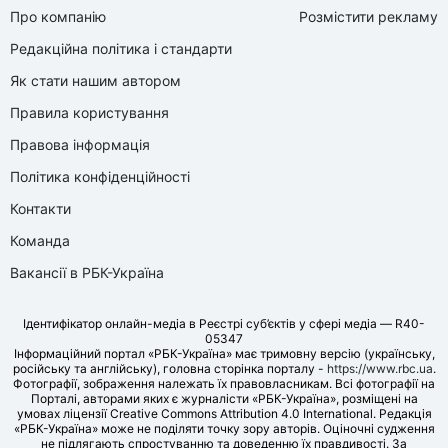
Про компанію
Розмістити рекламу
Редакційна політика і стандарти
Як стати нашим автором
Правила користування
Правова інформація
Політика конфіденційності
Контакти
Команда
Вакансії в РБК-Україна
Ідентифікатор онлайн-медіа в Реєстрі суб’єктів у сфері медіа — R40-
05347
Інформаційний портал «РБК-Україна» має тримовну версію (українську,
російську та англійську), головна сторінка порталу -
https://www.rbc.ua
.
Фотографії, зображення належать їх правовласникам. Всі фотографії на
Порталі, авторами яких є журналісти «РБК-Україна», розміщені на
умовах ліцензії Creative Commons Attribution 4.0 International. Редакція
«РБК-Україна» може не поділяти точку зору авторів. Оціночні судження
не підлягають спростуванню та доведенню їх правдивості. За