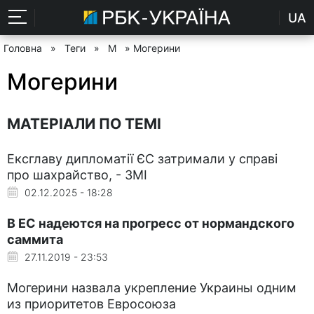
UA
Головна
»
Теги
»
М
» Могерини
Могерини
МАТЕРІАЛИ ПО ТЕМІ
Ексглаву дипломатії ЄС затримали у справі
про шахрайство, - ЗМІ
02.12.2025 - 18:28
В ЕС надеются на прогресс от нормандского
саммита
27.11.2019 - 23:53
Могерини назвала укрепление Украины одним
из приоритетов Евросоюза