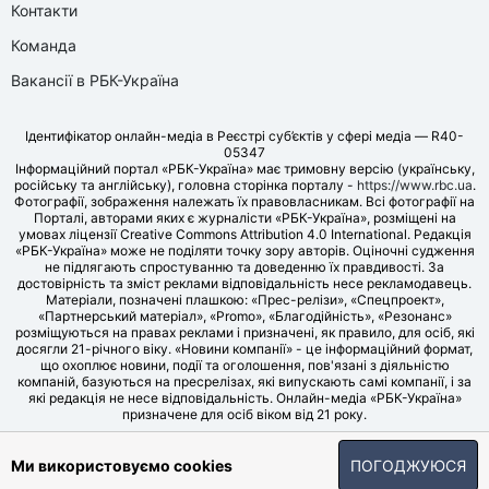
Контакти
Команда
Вакансії в РБК-Україна
Ідентифікатор онлайн-медіа в Реєстрі суб’єктів у сфері медіа — R40-
05347
Інформаційний портал «РБК-Україна» має тримовну версію (українську,
російську та англійську), головна сторінка порталу -
https://www.rbc.ua
.
Фотографії, зображення належать їх правовласникам. Всі фотографії на
Порталі, авторами яких є журналісти «РБК-Україна», розміщені на
умовах ліцензії Creative Commons Attribution 4.0 International. Редакція
«РБК-Україна» може не поділяти точку зору авторів. Оціночні судження
не підлягають спростуванню та доведенню їх правдивості. За
достовірність та зміст реклами відповідальність несе рекламодавець.
Матеріали, позначені плашкою: «Прес-релізи», «Спецпроект»,
«Партнерський матеріал», «Promo», «Благодійність», «Резонанс»
розміщуються на правах реклами і призначені, як правило, для осіб, які
досягли 21-річного віку. «Новини компанії» - це інформаційний формат,
що охоплює новини, події та оголошення, пов'язані з діяльністю
компаній, базуються на пресрелізах, які випускають самі компанії, і за
які редакція не несе відповідальність. Онлайн-медіа «РБК-Україна»
призначене для осіб віком від 21 року.
© LLC «UBT MEDIA», 2006-2026.
Ми використовуємо cookies
ПОГОДЖУЮСЯ