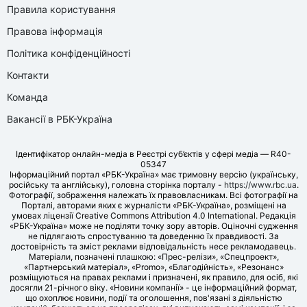
Правила користування
Правова інформація
Політика конфіденційності
Контакти
Команда
Вакансії в РБК-Україна
Ідентифікатор онлайн-медіа в Реєстрі суб’єктів у сфері медіа — R40-
05347
Інформаційний портал «РБК-Україна» має тримовну версію (українську,
російську та англійську), головна сторінка порталу -
https://www.rbc.ua
.
Фотографії, зображення належать їх правовласникам. Всі фотографії на
Порталі, авторами яких є журналісти «РБК-Україна», розміщені на
умовах ліцензії Creative Commons Attribution 4.0 International. Редакція
«РБК-Україна» може не поділяти точку зору авторів. Оціночні судження
не підлягають спростуванню та доведенню їх правдивості. За
достовірність та зміст реклами відповідальність несе рекламодавець.
Матеріали, позначені плашкою: «Прес-релізи», «Спецпроект»,
«Партнерський матеріал», «Promo», «Благодійність», «Резонанс»
розміщуються на правах реклами і призначені, як правило, для осіб, які
досягли 21-річного віку. «Новини компанії» - це інформаційний формат,
що охоплює новини, події та оголошення, пов'язані з діяльністю