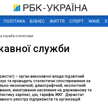
ПОЛІТИКА
БІЗНЕС
ЖИТТЯ
СПОРТ
WAVE
S
а служба статистики
авної служби
жстат) – орган виконавчої влади підзвітний
ізує та проводить статистичні спостереження за
льно-економічній, демографічній, екологічній
ування, анкетування населення на державному та
тистику зарплат, цін, тарифів ЖКГ. Держстат
вного реєстру підприємств та організацій