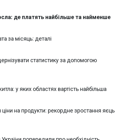
росла: де платять найбільше та найменше
та за місяць: деталі
дернізувати статистику за допомогою
итла: у яких областях вартість найбільша
 ціни на продукти: рекордне зростання яєць
 України попередили про необхідність