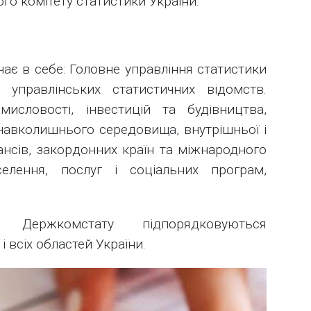
о комітету статистики України.
ає в себе: Головне управління статистики
 управлінських статистичних відомств.
мисловості, інвестицій та будівництва,
навколишнього середовища, внутрішньої і
інансів, закордонних країн та міжнародного
аселення, послуг і соціальних програм,
 Держкомстату підпорядковуються
і всіх областей України.