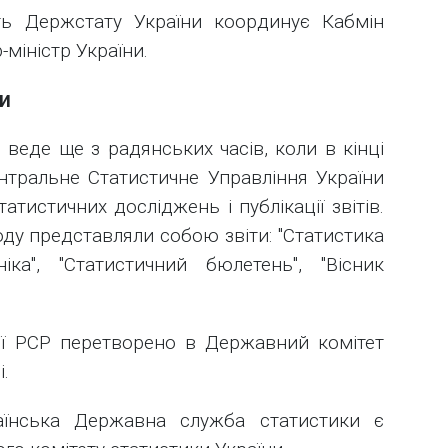
сть Держстату України координує Кабмін
-міністр України.
и
 веде ще з радянських часів, коли в кінці
нтральне Статистичне Управління України
тистичних досліджень і публікації звітів.
ду представляли собою звіти: "Статистика
ніка", "Статистичний бюлетень", "Вісник
ої РСР перетворено в Державний комітет
.
аїнська Державна служба статистики є