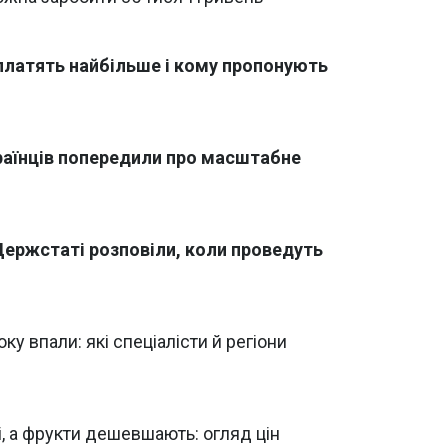
 платять найбільше і кому пропонують
раїнців попередили про масштабне
у Держстаті розповіли, коли проведуть
ку впали: які спеціалісти й регіони
ні, а фрукти дешевшають: огляд цін