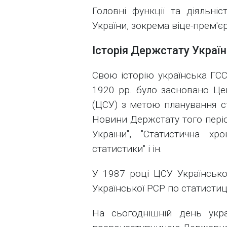
Головні функції та діяльні
України, зокрема віце-прем'єр
Історія Держстату Україн
Свою історію українська ГСС
1920 рр. було засновано Це
(ЦСУ) з метою планування ста
Новини Держстату того періо
України", "Статистична хро
статистики" і ін.
У 1987 році ЦСУ Українськ
Української РСР по статистиці
На сьогоднішній день укр