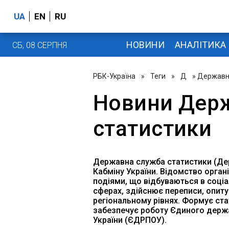
UA
EN
RU
НОВИНИ
АНАЛІТИКА
СБ, 08 СЕРПНЯ
РБК-Україна
»
Теги
»
Д
» Державн
Новини Держ
статистики
Державна служба статистики (Дер
Кабміну України. Відомство орган
подіями, що відбуваються в соціа
сферах, здійснює переписи, опит
регіональному рівнях. Формує ста
забезпечує роботу Єдиного держа
України (ЄДРПОУ).