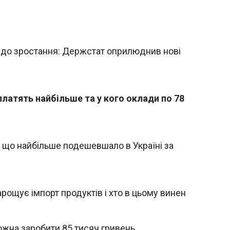
 до зростання: Держстат оприлюднив нові
 платять найбільше та у кого оклади по 78
: що найбільше подешевшало в Україні за
арощує імпорт продуктів і хто в цьому винен
можна заробити 85 тисяч гривень