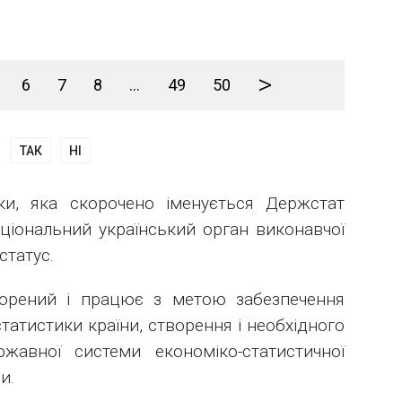
>
6
7
8
...
49
50
ТАК
НІ
ки, яка скорочено іменується Держстат
ціональний український орган виконавчої
статус.
ворений і працює з метою забезпечення
статистики країни, створення і необхідного
ржавної системи економіко-статистичної
и.