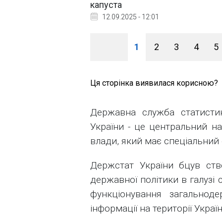
капуста
12.09.2025 - 12:01
1
2
3
4
5
Ця сторінка виявилася корисною?
Державна служба статисти
України - це центральний на
влади, який має спеціальний 
Держстат України бцув ст
державної політики в галузі 
функціонування загальноде
інформації на території Україн