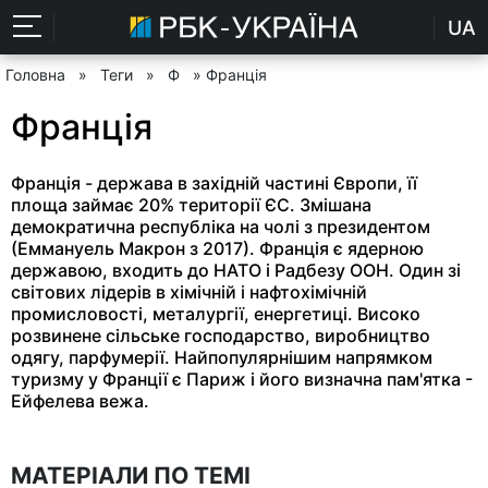
UA
Головна
»
Теги
»
Ф
» Франція
Франція
Франція - держава в західній частині Європи, її
площа займає 20% території ЄС. Змішана
демократична республіка на чолі з президентом
(Еммануель Макрон з 2017). Франція є ядерною
державою, входить до НАТО і Радбезу ООН. Один зі
світових лідерів в хімічній і нафтохімічній
промисловості, металургії, енергетиці. Високо
розвинене сільське господарство, виробництво
одягу, парфумерії. Найпопулярнішим напрямком
туризму у Франції є Париж і його визначна пам'ятка -
Ейфелева вежа.
МАТЕРІАЛИ ПО ТЕМІ