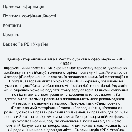
Правова інформація
Політика конфіденційності
Контакти
Команда
Вакансії в РБК-Україна
Ідентифікатор онлайн-медіа в Реєстрі суб’єктів у сфері медіа — R40-
05347
Інформаційний портал «РБК-Україна» має тримовну версію (українську,
російську та англійську), головна сторінка порталу -
https://www.rbc.ua
.
Фотографії, зображення належать їх правовласникам. Всі фотографії на
Порталі, авторами яких є журналісти «РБК-Україна», розміщені на
умовах ліцензії Creative Commons Attribution 4.0 International. Редакція
«РБК-Україна» може не поділяти точку зору авторів. Оціночні судження
не підлягають спростуванню та доведенню їх правдивості. За
достовірність та зміст реклами відповідальність несе рекламодавець.
Матеріали, позначені плашкою: «Прес-релізи», «Спецпроект»,
«Партнерський матеріал», «Promo», «Благодійність», «Резонанс»
розміщуються на правах реклами і призначені, як правило, для осіб, які
досягли 21-річного віку. «Новини компанії» - це інформаційний формат,
що охоплює новини, події та оголошення, пов'язані з діяльністю
компаній, базуються на пресрелізах, які випускають самі компанії, і за
які редакція не несе відповідальність. Онлайн-медіа «РБК-Україна»