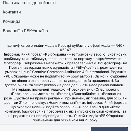
Політика конфіденційності
Контакти
Команда
Вакансії в РБК-Україна
Ідентифікатор онлайн-медіа в Реєстрі суб’єктів у сфері медіа — R40-
05347
Інформаційний портал «РБК-Україна» має тримовну версію (українську,
російську та англійську), головна сторінка порталу -
https://www.rbc.ua
.
Фотографії, зображення належать їх правовласникам. Всі фотографії на
Порталі, авторами яких є журналісти «РБК-Україна», розміщені на
умовах ліцензії Creative Commons Attribution 4.0 International. Редакція
«РБК-Україна» може не поділяти точку зору авторів. Оціночні судження
не підлягають спростуванню та доведенню їх правдивості. За
достовірність та зміст реклами відповідальність несе рекламодавець.
Матеріали, позначені плашкою: «Прес-релізи», «Спецпроект»,
«Партнерський матеріал», «Promo», «Благодійність», «Резонанс»
розміщуються на правах реклами і призначені, як правило, для осіб, які
досягли 21-річного віку. «Новини компанії» - це інформаційний формат,
що охоплює новини, події та оголошення, пов'язані з діяльністю
компаній, базуються на пресрелізах, які випускають самі компанії, і за
які редакція не несе відповідальність. Онлайн-медіа «РБК-Україна»
призначене для осіб віком від 21 року.
© LLC «UBT MEDIA», 2006-2026.