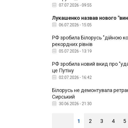
07.07.2026 - 09:55
Лукашенко назвав нового "вину
06.07.2026 - 15:05
РФ зробила Білорусь "дійною к
рекордних рівнів
05.07.2026 - 13:19
РФ зробила новий вкид про "уда
це Путіну
02.07.2026 - 16:42
Білорусь не демонтувала ретран
Сирський
30.06.2026 - 21:30
1
2
3
4
5