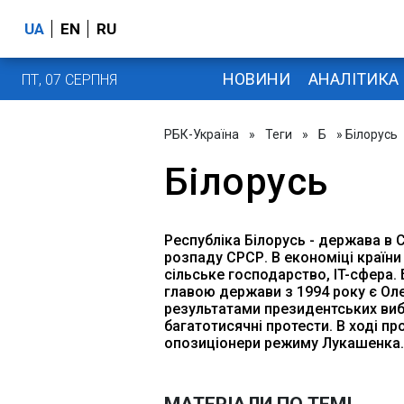
UA
EN
RU
НОВИНИ
АНАЛІТИКА
ПТ, 07 СЕРПНЯ
РБК-Україна
»
Теги
»
Б
» Білорусь
Білорусь
Республіка Білорусь - держава в С
розпаду СРСР. В економіці країн
сільське господарство, IT-сфера. 
главою держави з 1994 року є Ол
результатами президентських виб
багатотисячні протести. В ході пр
опозиціонери режиму Лукашенка.