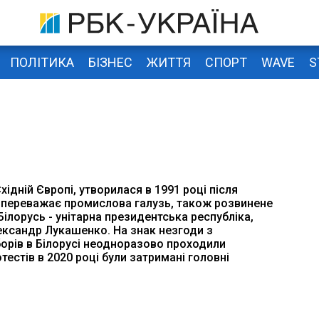
ПОЛІТИКА
БІЗНЕС
ЖИТТЯ
СПОРТ
WAVE
S
хідній Європі, утворилася в 1991 році після
и переважає промислова галузь, також розвинене
Білорусь - унітарна президентська республіка,
ександр Лукашенко. На знак незгоди з
орів в Білорусі неодноразово проходили
отестів в 2020 році були затримані головні