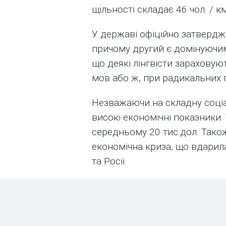
щільності складає 46 чол. / км
У державі офіційно затвердже
причому другий є домінуючим
що деякі лінгвісти зарахову
мов або ж, при радикальних п
Незважаючи на складну соціал
високі економічні показники.
середньому 20 тис.дол. Тако
економічна криза, що вдарила
та Росії.