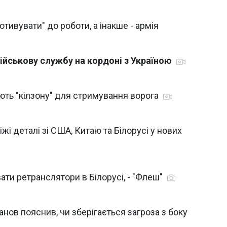
отивувати" до роботи, а інакше - армія
ійськову службу на кордоні з Україною
ють "кілзону" для стримування ворога
жі деталі зі США, Китаю та Білорусі у нових
ти ретранслятори в Білорусі, - "Флеш"
анов пояснив, чи зберігається загроза з боку