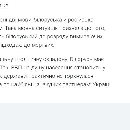
.кв.
ні дві мови: білоруська й російська,
. Така мовна ситуація призвела до того,
ють білоруський до розряду вимираючих
ідходах, до мертвих.
ьну і політичну складову, Білорусь має
 Так, ВВП на душу населення становить у
ж держави практично не торкнулася
 по найбільш значущих партнерам: Україні