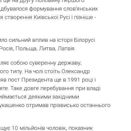
ть ще на другу половину першого
 відбувалося формування слов'янських
 створення Київської Русі і пізніше -
о сильний вплив на історії Білорусі.
Росія, Польща, Литва, Латвія.
вляє собою суверенну державу,
го типу. На чолі стоїть Олександр
яв пост Президента ще в 1991 році і
яте. Таке довге перебування при владі
риймається деякими західними
 Лукашенко отримав прізвисько останнього
щує 10 мільйонів чоловік, показник