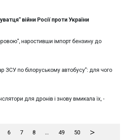
ватця" війни Росії проти України
оровою", наростивши імпорт бензину до
р ЗСУ по білоруському автобусу": для чого
слятори для дронів і знову вмикала їх, -
>
6
7
8
...
49
50