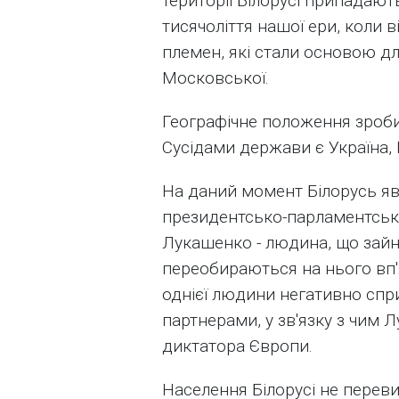
території Білорусі припадаю
тисячоліття нашої ери, коли
племен, які стали основою для
Московської.
Географічне положення зробил
Сусідами держави є Україна, 
На даний момент Білорусь я
президентсько-парламентсько
Лукашенко - людина, що зайн
переобираються на нього вп'
однієї людини негативно сп
партнерами, у зв'язку з чим
диктатора Європи.
Населення Білорусі не переви