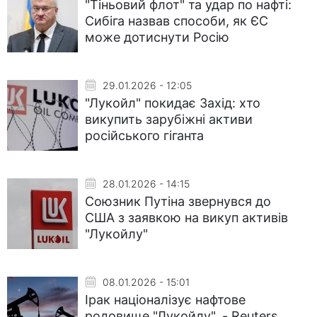
"Тіньовий флот" та удар по нафті:
Сибіга назвав способи, як ЄС
може дотиснути Росію
29.01.2026 - 12:05
"Лукойл" покидає Захід: хто
викупить зарубіжні активи
російського гіганта
28.01.2026 - 14:15
Союзник Путіна звернувся до
США з заявкою на викуп активів
"Лукойлу"
08.01.2026 - 15:01
Ірак націоналізує нафтове
родовище "Лукойлу", - Reuters