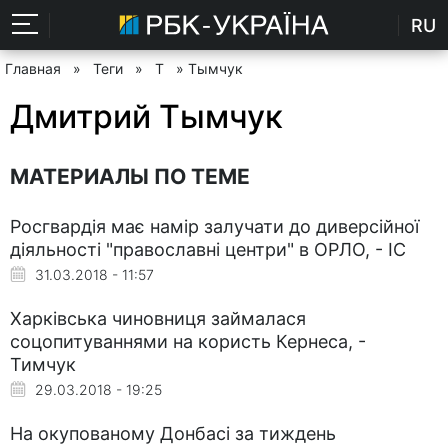
RU
Главная
»
Теги
»
Т
» Тымчук
Дмитрий Тымчук
МАТЕРИАЛЫ ПО ТЕМЕ
Росгвардія має намір залучати до диверсійної
діяльності "православні центри" в ОРЛО, - ІС
31.03.2018 - 11:57
Харківська чиновниця займалася
соцопитуваннями на користь Кернеса, -
Тимчук
29.03.2018 - 19:25
На окупованому Донбасі за тиждень