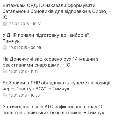
Ватажкам ОРДЛО наказали сформувати
батальйони бойовиків для відправки в Сирію, -
ІС
23.02.2018 - 10:31
У ДНР почали підготовку до "виборів", -
Тимчук
19.01.2018 - 09:09
На Донеччині зафіксовано рух 14 машин з
реактивними снарядами, - ІО
15.01.2018 - 11:11
Бойовики в ЛНР обладнують кулеметні позиції
через "наступ ВСУ", - Тимчук
15.01.2018 - 10:56
За тиждень в зоні АТО зафіксовано понад 10
польотів російських безпілотників, - Тимчук