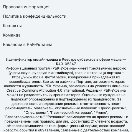
Правовая информация
Политика конфиденциальности
Контакты
Команда
Вакансии в РБК-Украина
Идентификатор онлайн-медиа в Реестре субъектов в сфере медиа —
R40-05347
Информационный портал «РБК-Украина» имеет трехязычную версию
(украинскую, русскую и английскую), главная страница портала –
https://www.rbc.ua
. Фотографии, изображения принадлежат их
правообладателям. Все фотографии на Портале, авторами которых
являются журналисты РБК-Украина, размещены на условиях лицензии
Creative Commons Attribution 4.0 International. Редакция РБК-Украина
может не разделять точку зрения авторов. Оценочные суждения не
подлежат опровержению и подтверждению их правдивости. За
достоверность и содержание рекламы ответственность несет
рекламодатель. Материалы, обозначенные плашкой: "Пресс-релизы",
"Спецпроект", "Партнерский материал", "Promo",
"Благотворительность", "Резонанс" размещаются на правах рекламы и
предназначены, как правило, для лиц, достигших 21-летнего возраста.
«Новости компании» – это информационный формат, охватывающий
новости, события и объявления, связанные с деятельностью компаний,