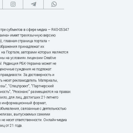
тре субъектов в сфере медиа — R40-05347
аина» имеет трехязычную версию
), главная страница портала –
зображения принадлежат их
 на Портале, авторами которых являются
ы на условиях лицензии Creative
nal. Редакция РБК-Украина может не
ценочные суждения не подлежат
правдивости. За достоверность и
ь несет рекламодатель. Материалы,
зы", "Спецпроект", "Партнерский
ьность", "Резонанс" размещаются на правах
ило, для лиц, достигших 21-летнего
это информационный формат,
объявления, связанные с деятельностью
релизах, выпускаемых самими
 не несет ответственности. Онлайн-медиа
ц от 21 года.