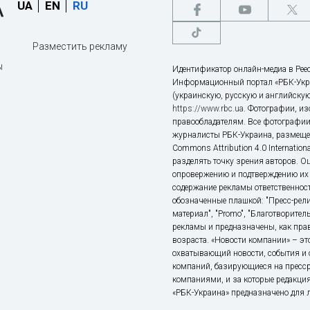
UA
EN
RU
Разместить рекламу
ы
Идентификатор онлайн-медиа в Реес
Информационный портал «РБК-Укр
(украинскую, русскую и английскую
https://www.rbc.ua
. Фотографии, и
правообладателям. Все фотографии
журналисты РБК-Украина, размещен
Commons Attribution 4.0 Internatio
разделять точку зрения авторов. О
опровержению и подтверждению их 
содержание рекламы ответственност
обозначенные плашкой: "Пресс-рели
материал", "Promo", "Благотворител
рекламы и предназначены, как прав
возраста. «Новости компании» – 
охватывающий новости, события и 
компаний, базирующиеся на пресс
компаниями, и за которые редакция
«РБК-Украина» предназначено для ли