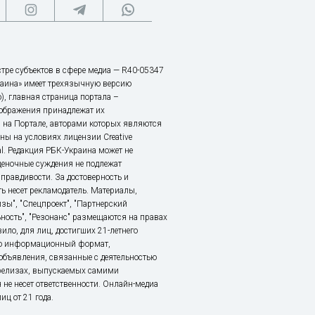
тре субъектов в сфере медиа — R40-05347
аина» имеет трехязычную версию
), главная страница портала –
зображения принадлежат их
 на Портале, авторами которых являются
ы на условиях лицензии Creative
nal. Редакция РБК-Украина может не
ценочные суждения не подлежат
правдивости. За достоверность и
ь несет рекламодатель. Материалы,
зы", "Спецпроект", "Партнерский
ьность", "Резонанс" размещаются на правах
ило, для лиц, достигших 21-летнего
это информационный формат,
объявления, связанные с деятельностью
релизах, выпускаемых самими
 не несет ответственности. Онлайн-медиа
ц от 21 года.