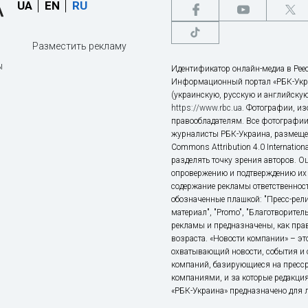
UA
EN
RU
Разместить рекламу
ы
Идентификатор онлайн-медиа в Реес
Информационный портал «РБК-Укр
(украинскую, русскую и английскую
https://www.rbc.ua
. Фотографии, и
правообладателям. Все фотографии
журналисты РБК-Украина, размещен
Commons Attribution 4.0 Internatio
разделять точку зрения авторов. О
опровержению и подтверждению их 
содержание рекламы ответственност
обозначенные плашкой: "Пресс-рели
материал", "Promo", "Благотворител
рекламы и предназначены, как прав
возраста. «Новости компании» – 
охватывающий новости, события и 
компаний, базирующиеся на пресс
компаниями, и за которые редакция
«РБК-Украина» предназначено для ли