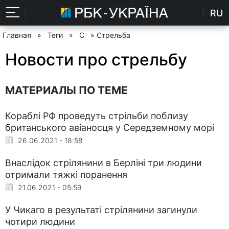
RU
Главная
»
Теги
»
С
» Стрельба
Новости про стрельбу
МАТЕРИАЛЫ ПО ТЕМЕ
Кораблі РФ проведуть стрільби поблизу
британського авіаносця у Середземному морі
26.06.2021 - 18:58
Внаслідок стрілянини в Берліні три людини
отримали тяжкі поранення
21.06.2021 - 05:59
У Чикаго в результаті стрілянини загинули
чотири людини