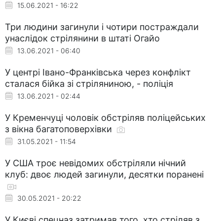
15.06.2021 - 16:22
Три людини загинули і чотири постраждали
унаслідок стрілянини в штаті Огайо
13.06.2021 - 06:40
У центрі Івано-Франківська через конфлікт
сталася бійка зі стріляниною, - поліція
13.06.2021 - 02:44
У Кременчуці чоловік обстріляв поліцейських
з вікна багатоповерхівки
31.05.2021 - 11:54
У США троє невідомих обстріляли нічний
клуб: двоє людей загинули, десятки поранені
30.05.2021 - 20:22
У Києві спецназ затримав того, хто стріляв з