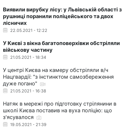
Виявили вирубку лісу: у Львівській області з
рушниці поранили поліцейського та двох
лісничих
22.05.2021 - 12:22
У Києві з вікна багатоповерхівки обстріляли
військову частину
21.05.2021 - 18:34
У центрі Києва на камеру обстріляли в/ч
Нацгвардії: "з інстинктом самозбереження
дуже погано"
21.05.2021 - 16:38
Натяк в мережі про підготовку стрілянини в
школі Києва поставив на вуха поліцію: що
з'ясувалося
19.05.2021 - 21:39