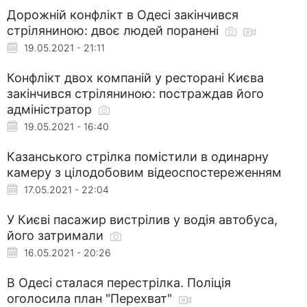
Дорожній конфлікт в Одесі закінчився
стріляниною: двоє людей поранені
19.05.2021 - 21:11
Конфлікт двох компаній у ресторані Києва
закінчився стріляниною: постраждав його
адміністратор
19.05.2021 - 16:40
Казанського стрілка помістили в одинарну
камеру з цілодобовим відеоспостереженням
17.05.2021 - 22:04
У Києві пасажир вистрілив у водія автобуса,
його затримали
16.05.2021 - 20:26
В Одесі сталася перестрілка. Поліція
оголосила план "Перехват"