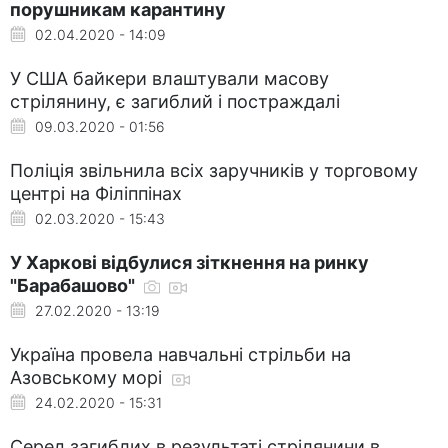
порушникам карантину
02.04.2020 - 14:09
У США байкери влаштували масову
стрілянину, є загиблий і постраждалі
09.03.2020 - 01:56
Поліція звільнила всіх заручників у торговому
центрі на Філіппінах
02.03.2020 - 15:43
У Харкові відбулися зіткнення на ринку
"Барабашово"
27.02.2020 - 13:19
Україна провела навчальні стрільби на
Азовському морі
24.02.2020 - 15:31
Серед загиблих в результаті стрілянини в