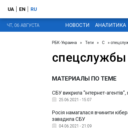
UA
EN
RU
НОВОСТИ
АНАЛИТИКА
ЧТ, 06 АВГУСТА
РБК-Украина
»
Теги
»
С
» спецслу
спецслужбы
МАТЕРИАЛЫ ПО ТЕМЕ
СБУ викрила "інтернет-агентів",
25.06.2021 - 15:07
Росія намагалася вчинити кібера
завадила СБУ
04.06.2021 - 21:09