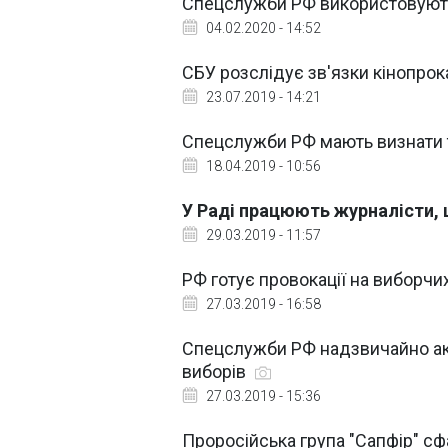
Спецслужби РФ використовують в
04.02.2020 - 14:52
СБУ розслідує зв'язки кінопрок
23.07.2019 - 14:21
Спецслужби РФ мають визнати т
18.04.2019 - 10:56
У Раді працюють журналісти,
29.03.2019 - 11:57
РФ готує провокації на виборчих
27.03.2019 - 16:58
Спецслужби РФ надзвичайно ак
виборів
27.03.2019 - 15:36
Проросійська група "Сапфір" сфа