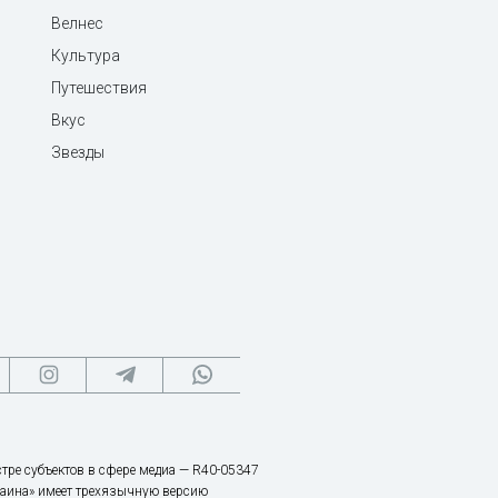
Велнес
Культура
Путешествия
Вкус
Звезды
тре субъектов в сфере медиа — R40-05347
аина» имеет трехязычную версию