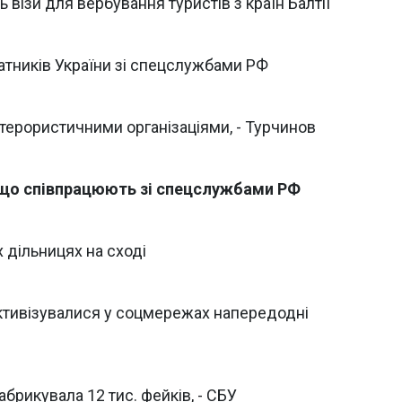
ізи для вербування туристів з країн Балтії
атників України зі спецслужбами РФ
ерористичними організаціями, - Турчинов
 що співпрацюють зі спецслужбами РФ
 дільницях на сході
тивізувалися у соцмережах напередодні
брикувала 12 тис. фейків, - СБУ