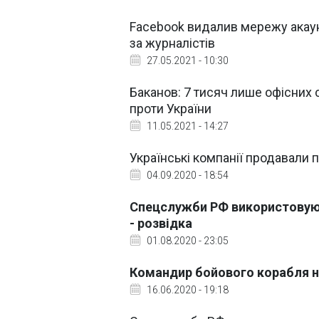
Facebook видалив мережу акаун
за журналістів
27.05.2021 - 10:30
Баканов: 7 тисяч лише офісних
проти України
11.05.2021 - 14:27
Українські компанії продавали
04.09.2020 - 18:54
Спецслужби РФ використовують
- розвідка
01.08.2020 - 23:05
Командир бойового корабля на
16.06.2020 - 19:18