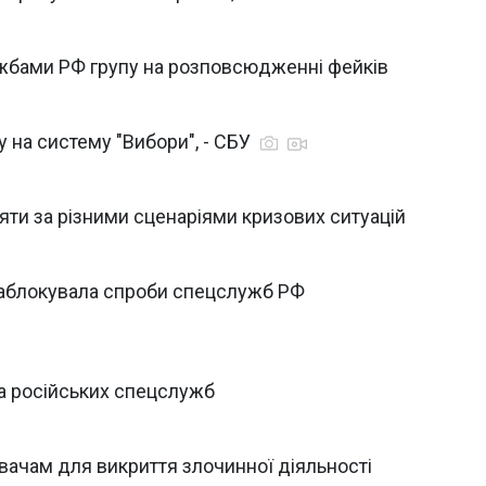
жбами РФ групу на розповсюдженні фейків
 на систему "Вибори", - СБУ
іяти за різними сценаріями кризових ситуацій
заблокувала спроби спецслужб РФ
а російських спецслужб
вачам для викриття злочинної діяльності