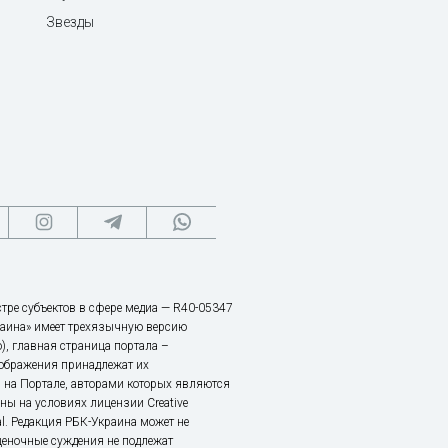
Звезды
тре субъектов в сфере медиа — R40-05347
аина» имеет трехязычную версию
), главная страница портала –
зображения принадлежат их
 на Портале, авторами которых являются
ы на условиях лицензии Creative
nal. Редакция РБК-Украина может не
ценочные суждения не подлежат