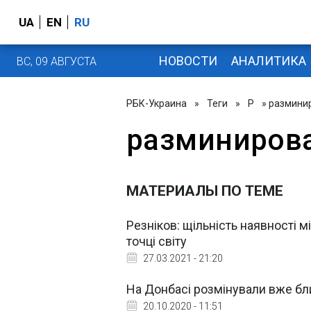
UA
EN
RU
НОВОСТИ
АНАЛИТИКА
ВС, 09 АВГУСТА
РБК-Украина
»
Теги
»
Р
» размини
разминиров
МАТЕРИАЛЫ ПО ТЕМЕ
Резніков: щільність наявності мі
точці світу
27.03.2021 - 21:20
На Донбасі розмінували вже бли
20.10.2020 - 11:51