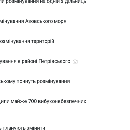
ли розмінування на одній з дільниць
змінування Азовського моря
озмінування територій
ування в районі Петрівського
ському почнуть розмінування
дили майже 700 вибухонебезпечних
ь планують змінити