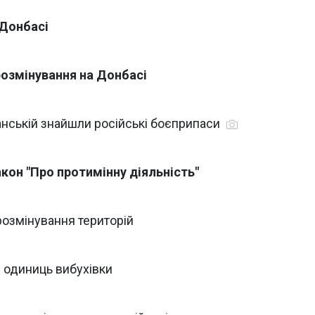
 Донбасі
розмінування на Донбасі
анській знайшли російські боєприпаси
кон "Про протимінну діяльність"
озмінування територій
0 одиниць вибухівки