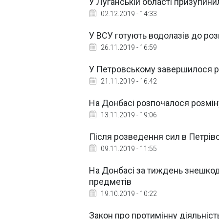
У Луганській області призупини
02.12.2019 - 14:33
У ВСУ готують водолазів до ро
26.11.2019 - 16:59
У Петровському завершилося р
21.11.2019 - 16:42
На Донбасі розпочалося розмін
13.11.2019 - 19:06
Після розведення сил в Петрів
09.11.2019 - 11:55
На Донбасі за тиждень знешко
предметів
19.10.2019 - 10:22
Закон про протимінну діяльніст