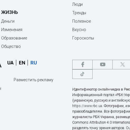
Люди
ЖИЗНЬ
Тренды
Деньги
Полезное
Изменения
Вкусно
Образование
Гороскопы
Общество
UA
EN
RU
Разместить рекламу
ы
Идентификатор онлайн-медиа в Реес
Информационный портал «РБК-Укр
(украинскую, русскую и английскую
https://www.rbc.ua
. Фотографии, и
правообладателям. Все фотографии
журналисты РБК-Украина, размещен
Commons Attribution 4.0 Internatio
разделять точку зрения авторов. О