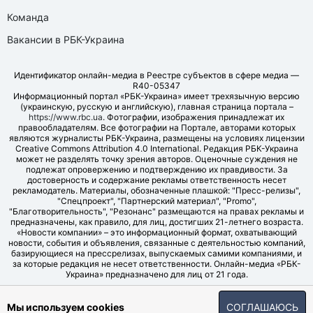
Команда
Вакансии в РБК-Украина
Идентификатор онлайн-медиа в Реестре субъектов в сфере медиа —
R40-05347
Информационный портал «РБК-Украина» имеет трехязычную версию
(украинскую, русскую и английскую), главная страница портала –
https://www.rbc.ua
. Фотографии, изображения принадлежат их
правообладателям. Все фотографии на Портале, авторами которых
являются журналисты РБК-Украина, размещены на условиях лицензии
Creative Commons Attribution 4.0 International. Редакция РБК-Украина
может не разделять точку зрения авторов. Оценочные суждения не
подлежат опровержению и подтверждению их правдивости. За
достоверность и содержание рекламы ответственность несет
рекламодатель. Материалы, обозначенные плашкой: "Пресс-релизы",
"Спецпроект", "Партнерский материал", "Promo",
"Благотворительность", "Резонанс" размещаются на правах рекламы и
предназначены, как правило, для лиц, достигших 21-летнего возраста.
«Новости компании» – это информационный формат, охватывающий
новости, события и объявления, связанные с деятельностью компаний,
базирующиеся на прессрелизах, выпускаемых самими компаниями, и
за которые редакция не несет ответственности. Онлайн-медиа «РБК-
Украина» предназначено для лиц от 21 года.
© LLC "UBT MEDIA", 2006-2026.
Мы используем cookies
СОГЛАШАЮСЬ