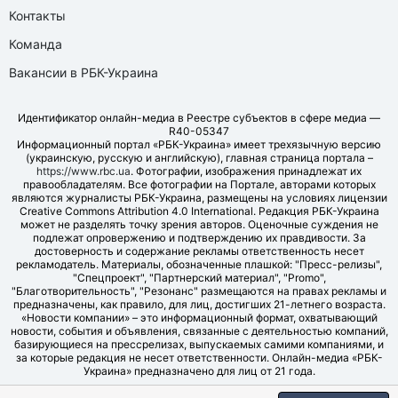
Контакты
Команда
Вакансии в РБК-Украина
Идентификатор онлайн-медиа в Реестре субъектов в сфере медиа —
R40-05347
Информационный портал «РБК-Украина» имеет трехязычную версию
(украинскую, русскую и английскую), главная страница портала –
https://www.rbc.ua
. Фотографии, изображения принадлежат их
правообладателям. Все фотографии на Портале, авторами которых
являются журналисты РБК-Украина, размещены на условиях лицензии
Creative Commons Attribution 4.0 International. Редакция РБК-Украина
может не разделять точку зрения авторов. Оценочные суждения не
подлежат опровержению и подтверждению их правдивости. За
достоверность и содержание рекламы ответственность несет
рекламодатель. Материалы, обозначенные плашкой: "Пресс-релизы",
"Спецпроект", "Партнерский материал", "Promo",
"Благотворительность", "Резонанс" размещаются на правах рекламы и
предназначены, как правило, для лиц, достигших 21-летнего возраста.
«Новости компании» – это информационный формат, охватывающий
новости, события и объявления, связанные с деятельностью компаний,
базирующиеся на прессрелизах, выпускаемых самими компаниями, и
за которые редакция не несет ответственности. Онлайн-медиа «РБК-
Украина» предназначено для лиц от 21 года.
© LLC "UBT MEDIA", 2006-2026.