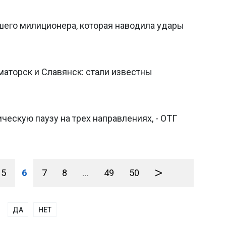
его милиционера, которая наводила удары
аторск и Славянск: стали известны
ическую паузу на трех направлениях, - ОТГ
>
5
6
7
8
...
49
50
ДА
НЕТ