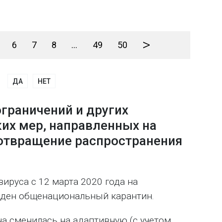
>
6
7
8
...
49
50
ДА
НЕТ
ограничений и других
их мер, направленных на
отвращение распространения
ируса с 12 марта 2020 года на
еден общенациональный карантин.
на сменилась на адаптивную (с учетом