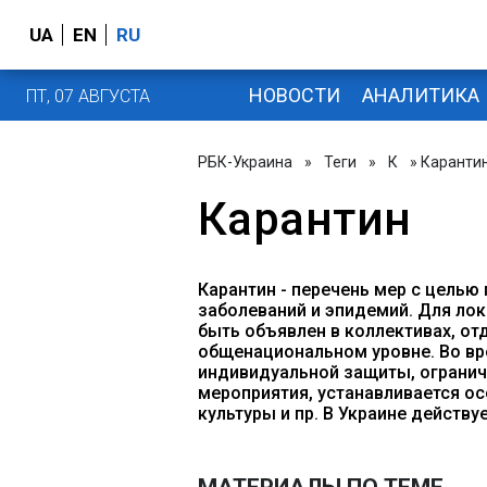
UA
EN
RU
НОВОСТИ
АНАЛИТИКА
ПТ, 07 АВГУСТА
РБК-Украина
»
Теги
»
К
» Каранти
Карантин
Карантин - перечень мер с цель
заболеваний и эпидемий. Для ло
быть объявлен в коллективах, от
общенациональном уровне. Во вр
индивидуальной защиты, ограни
мероприятия, устанавливается о
культуры и пр. В Украине действу