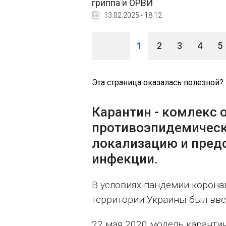
гриппа и ОРВИ
13.02.2025 - 18:12
1
2
3
4
5
Эта страница оказалась полезной?
Карантин - комлекс 
противоэпидемическ
локализацию и пред
инфекции.
В условиях пандемии коронав
территории Украины был вв
22 мая 2020 модель каранти