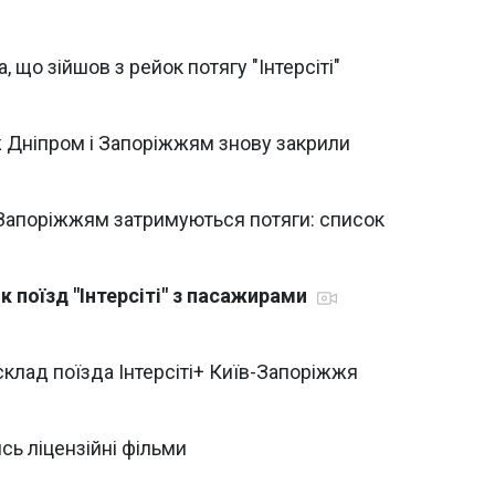
, що зійшов з рейок потягу "Інтерсіті"
між Дніпром і Запоріжжям знову закрили
ід Запоріжжям затримуються потяги: список
 поїзд "Інтерсіті" з пасажирами
склад поїзда Інтерсіті+ Київ-Запоріжжя
сь ліцензійні фільми