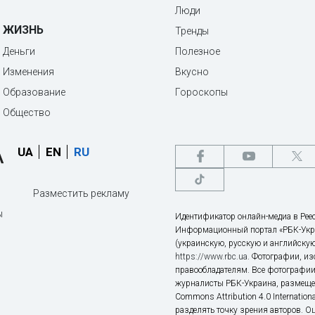
Люди
ЖИЗНЬ
Тренды
Деньги
Полезное
Изменения
Вкусно
Образование
Гороскопы
Общество
UA
EN
RU
Разместить рекламу
ы
Идентификатор онлайн-медиа в Реес
Информационный портал «РБК-Укр
(украинскую, русскую и английскую
https://www.rbc.ua
. Фотографии, и
правообладателям. Все фотографии
журналисты РБК-Украина, размещен
Commons Attribution 4.0 Internatio
разделять точку зрения авторов. О