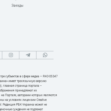
Звезды
тре субъектов в сфере медиа — R40-05347
аина» имеет трехязычную версию
), главная страница портала –
зображения принадлежат их
 на Портале, авторами которых являются
ы на условиях лицензии Creative
nal. Редакция РБК-Украина может не
ценочные суждения не подлежат