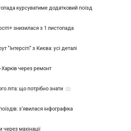
топада курсуватиме додатковий поїзд
ерсіті+ знизилася з 1 листопада
т "Інтерсіті" з Києва: усі деталі
в-Харків через ремонт
ого літа: що потрібно знати
поїздів: з'явилася інфографіка
и через махінації