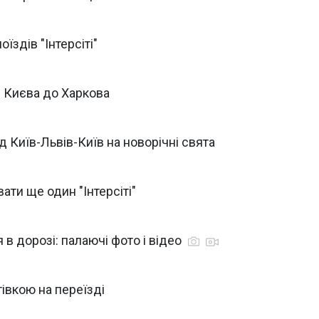
здів "Інтерсіті"
з Києва до Харкова
 Київ-Львів-Київ на новорічні свята
ати ще один "Інтерсіті"
я в дорозі: палаючі фото і відео
втівкою на переїзді