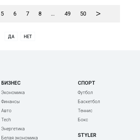
>
5
6
7
8
...
49
50
ДА
НЕТ
БИЗНЕС
СПОРТ
Экономика
Футбол
Финансы
Баскетбол
Авто
Теннис
Tech
Бокс
Энергетика
STYLER
Белая экономика