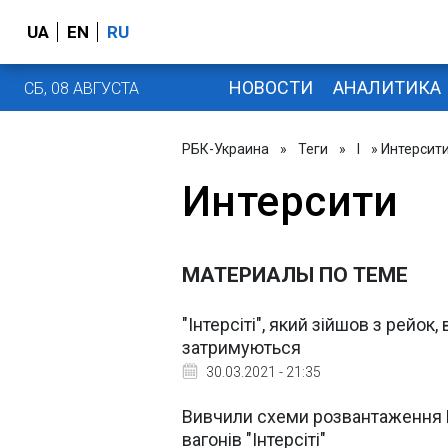
UA
EN
RU
НОВОСТИ
АНАЛИТИКА
СБ, 08 АВГУСТА
РБК-Украина
»
Теги
»
І
» Интерсит
Интерсити
МАТЕРИАЛЫ ПО ТЕМЕ
"Інтерсіті", який зійшов з рейок
затримуються
30.03.2021 - 21:35
Вивчили схеми розвантаження H
вагонів "Інтерсіті"