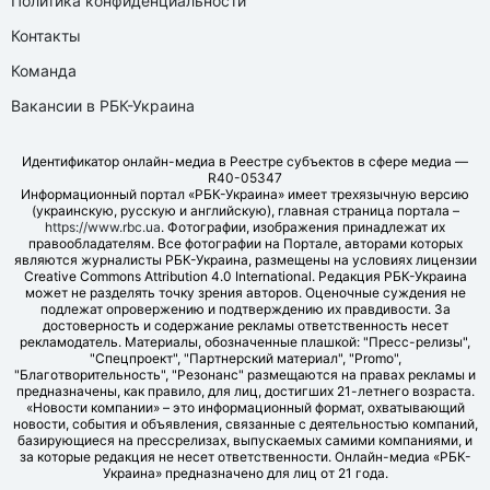
Политика конфиденциальности
Контакты
Команда
Вакансии в РБК-Украина
Идентификатор онлайн-медиа в Реестре субъектов в сфере медиа —
R40-05347
Информационный портал «РБК-Украина» имеет трехязычную версию
(украинскую, русскую и английскую), главная страница портала –
https://www.rbc.ua
. Фотографии, изображения принадлежат их
правообладателям. Все фотографии на Портале, авторами которых
являются журналисты РБК-Украина, размещены на условиях лицензии
Creative Commons Attribution 4.0 International. Редакция РБК-Украина
может не разделять точку зрения авторов. Оценочные суждения не
подлежат опровержению и подтверждению их правдивости. За
достоверность и содержание рекламы ответственность несет
рекламодатель. Материалы, обозначенные плашкой: "Пресс-релизы",
"Спецпроект", "Партнерский материал", "Promo",
"Благотворительность", "Резонанс" размещаются на правах рекламы и
предназначены, как правило, для лиц, достигших 21-летнего возраста.
«Новости компании» – это информационный формат, охватывающий
новости, события и объявления, связанные с деятельностью компаний,
базирующиеся на прессрелизах, выпускаемых самими компаниями, и
за которые редакция не несет ответственности. Онлайн-медиа «РБК-
Украина» предназначено для лиц от 21 года.