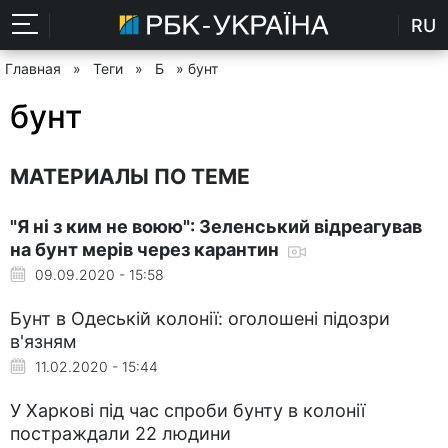
RU
Главная
»
Теги
»
Б
» бунт
бунт
МАТЕРИАЛЫ ПО ТЕМЕ
"Я ні з ким не воюю": Зеленський відреагував
на бунт мерів через карантин
09.09.2020 - 15:58
Бунт в Одеській колонії: оголошені підозри
в'язням
11.02.2020 - 15:44
У Харкові під час спроби бунту в колонії
постраждали 22 людини