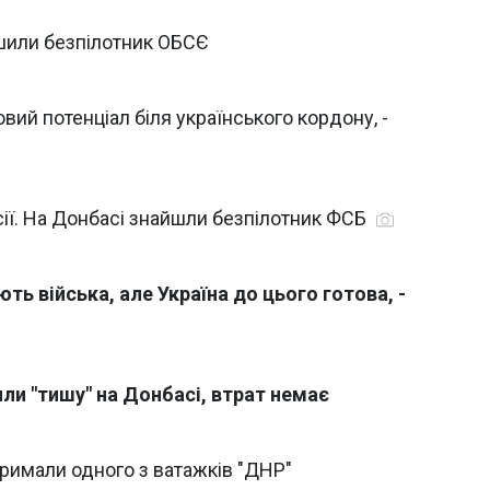
шили безпілотник ОБСЄ
ий потенціал біля українського кордону, -
сії. На Донбасі знайшли безпілотник ФСБ
ть війська, але Україна до цього готова, -
ли "тишу" на Донбасі, втрат немає
тримали одного з ватажків "ДНР"