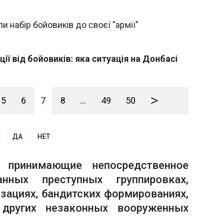
и набір бойовиків до своєї "армії"
ії від бойовиків: яка ситуація на Донбасі
>
5
6
7
8
...
49
50
ДА
НЕТ
 принимающие непосредственное
нных преступных группировках,
изациях, бандитских формированиях,
других незаконных вооруженных