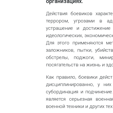
организациях.
Действия боевиков характе
террором, угрозами в а
устрашение и достижение 
идеологических, экономическ
Для этого применяются мет
заложников, пытки, убийст
обстрелы, поджоги, мини
посягательств на жизнь и зд
Как правило, боевики дейс
дисциплинированно, у них
субординация и подчинение
является серьезная военна
военной техники и других те