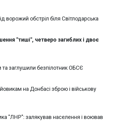
під ворожий обстріл біля Світлодарська
ення "тиші", четверо загиблих і двоє
и та заглушили безпілотник ОБСЄ
йовикам на Донбасі зброю і військову
ка "ЛНР": залякував населення і воював