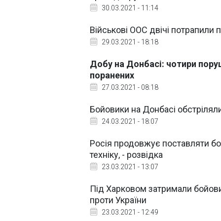
30.03.2021 - 11:14
Військові ООС двічі потрапили 
29.03.2021 - 18:18
Добу на Донбасі: чотири поруш
поранених
27.03.2021 - 08:18
Бойовики на Донбасі обстрілял
24.03.2021 - 18:07
Росія продовжує поставляти бо
техніку, - розвідка
23.03.2021 - 13:07
Під Харковом затримали бойови
проти України
23.03.2021 - 12:49