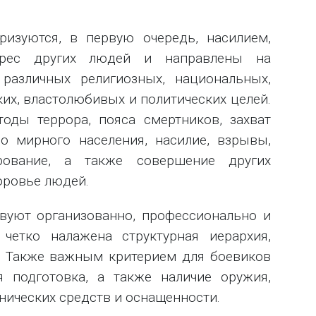
ризуются, в первую очередь, насилием,
дрес других людей и направлены на
различных религиозных, национальных,
их, властолюбивых и политических целей.
оды террора, пояса смертников, захват
во мирного населения, насилие, взрывы,
рование, а также совершение других
оровье людей.
твуют организованно, профессионально и
 четко налажена структурная иерархия,
. Также важным критерием для боевиков
я подготовка, а также наличие оружия,
хнических средств и оснащенности.