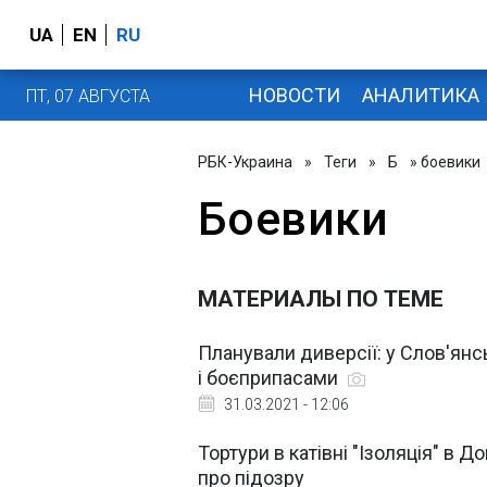
UA
EN
RU
НОВОСТИ
АНАЛИТИКА
ПТ, 07 АВГУСТА
РБК-Украина
»
Теги
»
Б
» боевики
Боевики
МАТЕРИАЛЫ ПО ТЕМЕ
Планували диверсії: у Слов'янс
і боєприпасами
31.03.2021 - 12:06
Тортури в катівні "Ізоляція" в
про підозру