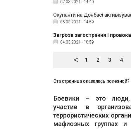
07.03.2021 - 14:40
Окупанти на Донбасі активізувал
05.03.2021 - 14:59
Загроза загострення і провокац
04.03.2021 - 10:59
<
1
2
3
4
Эта страница оказалась полезной?
Боевики – это люди,
участие в организова
террористических орган
мафиозных группах и 