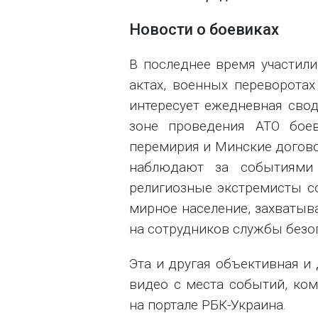
Новости о боевиках
В последнее время участили
актах, военных переворотах
интересует ежедневная свод
зоне проведения АТО бое
перемирия и Минские догово
наблюдают за событиями
религиозные экстремисты с
мирное население, захватыв
на сотрудников службы безо
Эта и другая объективная и
видео с места событий, ко
на портале РБК-Украина.