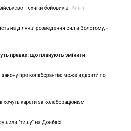
ійськової техніки бойовиків
ть на ділянці розведення сил в Золотому, -
суть правки: що планують змінити
 закону про колаборантів: може вдарити по
і хочуть карати за колабораціонізм
орушили "тишу" на Донбасі