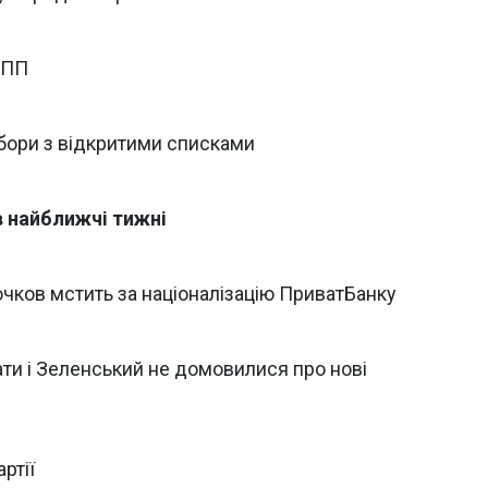
БПП
бори з відкритими списками
 найближчі тижні
ков мстить за націоналізацію ПриватБанку
ати і Зеленський не домовилися про нові
ртії