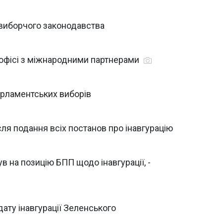
 виборчого законодавства
 офісі з міжнародними партнерами
арламентських виборів
сля подання всіх постанов про інавгурацію
 на позицію БПП щодо інавгурації, -
ату інавгурації Зеленського