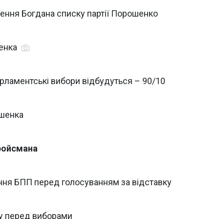
ення Богдана списку партії Порошенко
шенка
арламентські вибори відбудуться – 90/10
ошенка
Гройсмана
ння БПП перед голосуванням за відставку
ву перед виборами