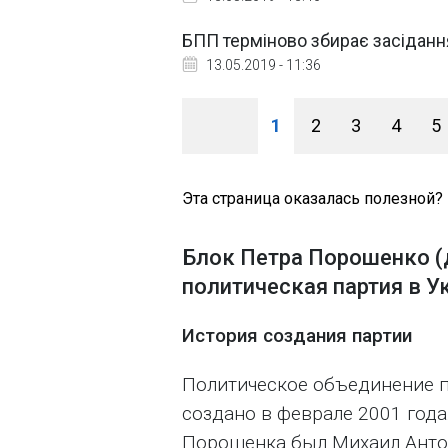
БПП терміново збирає засідання
13.05.2019 - 11:36
1
2
3
4
5
Эта страница оказалась полезной?
Блок Петра Порошенко (д
политическая партия в У
История создания партии
Политическое объединение п
создано в феврале 2001 год
Порошенка был Михаил Антон