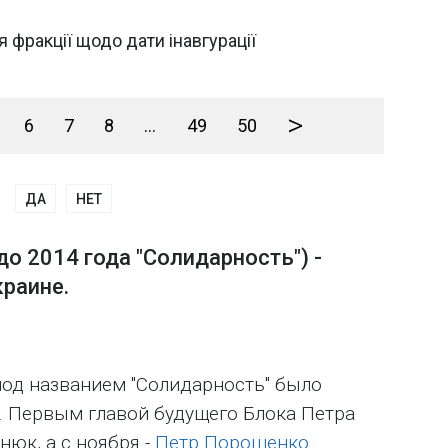
 фракції щодо дати інавгурації
>
6
7
8
...
49
50
ДА
НЕТ
о 2014 года "Солидарность") -
краине.
од названием "Солидарность" было
а. Первым главой будущего Блока Петра
юк, а с ноября -
Петр Порошенко
.