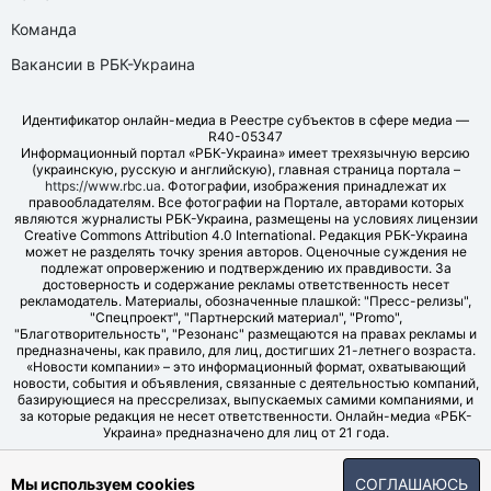
Команда
Вакансии в РБК-Украина
Идентификатор онлайн-медиа в Реестре субъектов в сфере медиа —
R40-05347
Информационный портал «РБК-Украина» имеет трехязычную версию
(украинскую, русскую и английскую), главная страница портала –
https://www.rbc.ua
. Фотографии, изображения принадлежат их
правообладателям. Все фотографии на Портале, авторами которых
являются журналисты РБК-Украина, размещены на условиях лицензии
Creative Commons Attribution 4.0 International. Редакция РБК-Украина
может не разделять точку зрения авторов. Оценочные суждения не
подлежат опровержению и подтверждению их правдивости. За
достоверность и содержание рекламы ответственность несет
рекламодатель. Материалы, обозначенные плашкой: "Пресс-релизы",
"Спецпроект", "Партнерский материал", "Promo",
"Благотворительность", "Резонанс" размещаются на правах рекламы и
предназначены, как правило, для лиц, достигших 21-летнего возраста.
«Новости компании» – это информационный формат, охватывающий
новости, события и объявления, связанные с деятельностью компаний,
базирующиеся на прессрелизах, выпускаемых самими компаниями, и
за которые редакция не несет ответственности. Онлайн-медиа «РБК-
Украина» предназначено для лиц от 21 года.
© LLC "UBT MEDIA", 2006-2026.
Мы используем cookies
СОГЛАШАЮСЬ