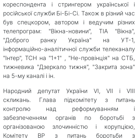
кореспондента і стрингером української і
російської служби Бі-Бі-Сі. Також в різний час
був спецкором, автором і ведучим різних
телепрограм: "Вікна-новини", ТІА "Вікна",
"Доброго ранку Україна" на УТ-1,
інформаційно-аналітичної служби телеканалу
"Інтер", ТСН на "1+1" , "Не-провінція" на СТБ,
тижневика "Дзеркало тижня", "Закрита зона"
на 5-му каналі і ін.
Народний депутат України VI, VII і VIII
скликань. Глава підкомітету з питань
контролю над реформуванням і
забезпеченням органів по боротьбі з
організованою злочинністю і корупцією,
Комітету ВР з питань боротьби з