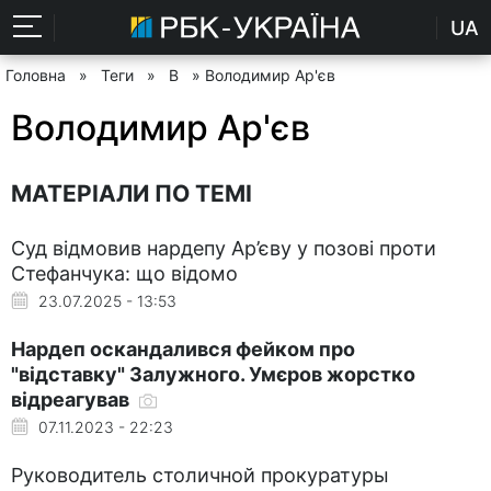
UA
Головна
»
Теги
»
В
» Володимир Ар'єв
Володимир Ар'єв
МАТЕРІАЛИ ПО ТЕМІ
Суд відмовив нардепу Ар’єву у позові проти
Стефанчука: що відомо
23.07.2025 - 13:53
Нардеп оскандалився фейком про
"відставку" Залужного. Умєров жорстко
відреагував
07.11.2023 - 22:23
Руководитель столичной прокуратуры