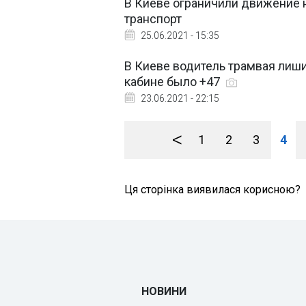
В Киеве ограничили движение н
транспорт
25.06.2021 - 15:35
В Киеве водитель трамвая лиш
кабине было +47
23.06.2021 - 22:15
<
1
2
3
4
Ця сторінка виявилася корисною?
НОВИНИ