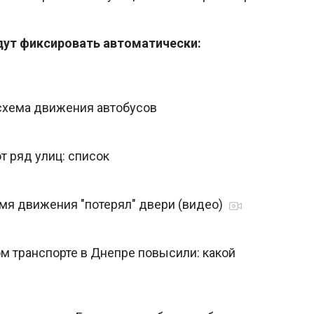
дут фиксировать автоматически:
схема движения автобусов
т ряд улиц: список
емя движения "потерял" двери (видео)
м транспорте в Днепре повысили: какой