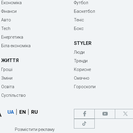
Економіка
Футбол
Фінанси
Баскетбол
Авто
Теніс
Tech
Бокс
Енергетика
STYLER
Біла економіка
Люди
ЖИТТЯ
Тренди
Гроші
Корисне
Зміни
Смачно
Освіта
Гороскопи
Суспільство
UA
EN
RU
Розмістити рекламу