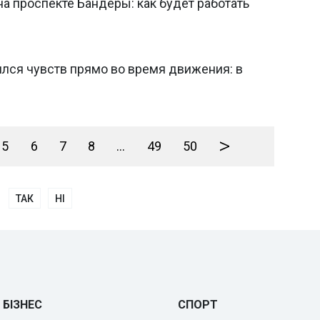
а проспекте Бандеры: как будет работать
ился чувств прямо во время движения: в
>
5
6
7
8
...
49
50
ТАК
НІ
БІЗНЕС
СПОРТ