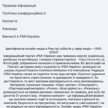
Правова інформація
Політика конфіденційності
Контакти
Команда
Вакансії в РБК-Україна
Ідентифікатор онлайн-медіа в Реєстрі суб’єктів у сфері медіа — R40-
05347
Інформаційний портал «РБК-Україна» має тримовну версію (українську,
російську та англійську), головна сторінка порталу -
https://www.rbc.ua
.
Фотографії, зображення належать їх правовласникам. Всі фотографії на
Порталі, авторами яких є журналісти «РБК-Україна», розміщені на
умовах ліцензії Creative Commons Attribution 4.0 International. Редакція
«РБК-Україна» може не поділяти точку зору авторів. Оціночні судження
не підлягають спростуванню та доведенню їх правдивості. За
достовірність та зміст реклами відповідальність несе рекламодавець.
Матеріали, позначені плашкою: «Прес-релізи», «Спецпроект»,
«Партнерський матеріал», «Promo», «Благодійність», «Резонанс»
розміщуються на правах реклами і призначені, як правило, для осіб, які
досягли 21-річного віку. «Новини компанії» - це інформаційний формат,
що охоплює новини, події та оголошення, пов'язані з діяльністю
компаній, базуються на пресрелізах, які випускають самі компанії, і за
які редакція не несе відповідальність. Онлайн-медіа «РБК-Україна»