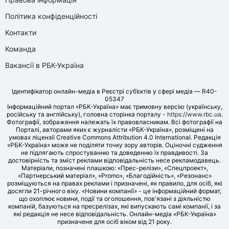
Політика конфіденційності
Контакти
Команда
Вакансії в РБК-Україна
Ідентифікатор онлайн-медіа в Реєстрі суб’єктів у сфері медіа — R40-
05347
Інформаційний портал «РБК-Україна» має тримовну версію (українську,
російську та англійську), головна сторінка порталу -
https://www.rbc.ua
.
Фотографії, зображення належать їх правовласникам. Всі фотографії на
Порталі, авторами яких є журналісти «РБК-Україна», розміщені на
умовах ліцензії Creative Commons Attribution 4.0 International. Редакція
«РБК-Україна» може не поділяти точку зору авторів. Оціночні судження
не підлягають спростуванню та доведенню їх правдивості. За
достовірність та зміст реклами відповідальність несе рекламодавець.
Матеріали, позначені плашкою: «Прес-релізи», «Спецпроект»,
«Партнерський матеріал», «Promo», «Благодійність», «Резонанс»
розміщуються на правах реклами і призначені, як правило, для осіб, які
досягли 21-річного віку. «Новини компанії» - це інформаційний формат,
що охоплює новини, події та оголошення, пов'язані з діяльністю
компаній, базуються на пресрелізах, які випускають самі компанії, і за
які редакція не несе відповідальність. Онлайн-медіа «РБК-Україна»
призначене для осіб віком від 21 року.