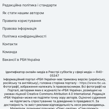
Редакційна політика і стандарти
Як стати нашим автором
Правила користування
Правова інформація
Політика конфіденційності
Контакти
Команда
Вакансії в РБК-Україна
Ідентифікатор онлайн-медіа в Реєстрі суб’єктів у сфері медіа — R40-
05347
Інформаційний портал «РБК-Україна» має тримовну версію (українську,
російську та англійську), головна сторінка порталу -
https://www.rbc.ua
.
Фотографії, зображення належать їх правовласникам. Всі фотографії на
Порталі, авторами яких є журналісти «РБК-Україна», розміщені на
умовах ліцензії Creative Commons Attribution 4.0 International. Редакція
«РБК-Україна» може не поділяти точку зору авторів. Оціночні судження
не підлягають спростуванню та доведенню їх правдивості. За
достовірність та зміст реклами відповідальність несе рекламодавець.
Матеріали, позначені плашкою: «Прес-релізи», «Спецпроект»,